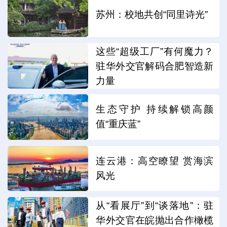
苏州：校地共创“同里诗光”
这些“超级工厂”有何魔力？
驻华外交官解码合肥智造新
力量
生态守护 持续解锁高颜
值“重庆蓝”
连云港：高空瞭望 赏海滨
风光
从“看展厅”到“谈落地”：驻
华外交官在皖抛出合作橄榄