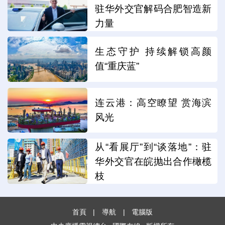
驻华外交官解码合肥智造新
力量
生态守护 持续解锁高颜
值“重庆蓝”
连云港：高空瞭望 赏海滨
风光
从“看展厅”到“谈落地”：驻
华外交官在皖抛出合作橄榄
枝
首頁
|
導航
|
電腦版