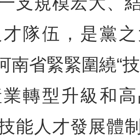
支規模宏大、結
人才隊伍，是黨之
河南省緊緊圍繞“技
産業轉型升級和高
技能人才發展體