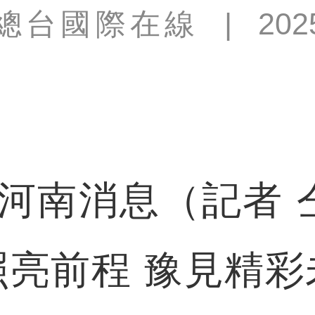
總台國際在線
|
202
南消息（記者 
照亮前程 豫見精彩未