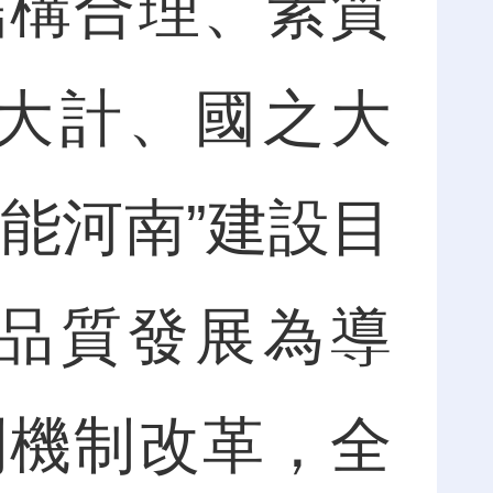
構合理、素質
大計、國之大
能河南”建設目
品質發展為導
制機制改革，全