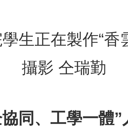
學生正在製作“香
攝影 仝瑞勤
企協同、工學一體”