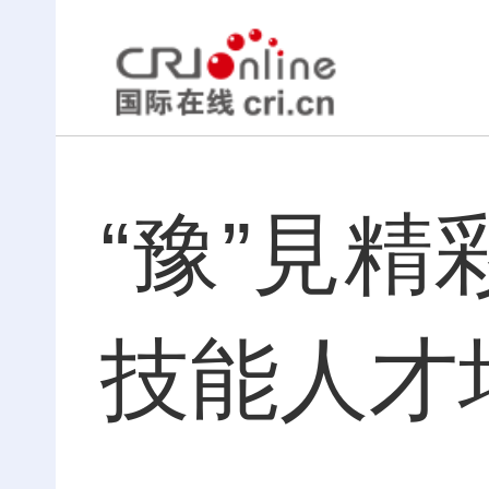
“豫”見
技能人才