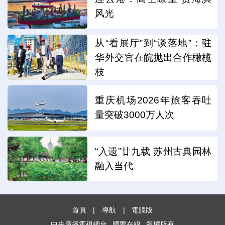
风光
从“看展厅”到“谈落地”：驻
华外交官在皖抛出合作橄榄
枝
重庆机场2026年旅客吞吐
量突破3000万人次
“入遗”廿九载 苏州古典园林
融入当代
首頁
|
導航
|
電腦版
中央廣播電視總台
國際在線
版權所有