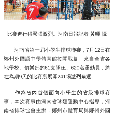
比賽進行得緊張激烈。河南日報記者 黃暉 攝
河南省第一屆小學生排球聯賽，7月12日在
鄭州外國語中學體育館拉開戰幕。來自全省各
地學校、俱樂部的61支隊伍、620名運動員，將
在為期9天的比賽裏展開241場激烈角逐。
作為省內首個面向小學生的省級排球賽
事，本次賽事由河南省球類運動中心指導，河
南省排球協會主辦，鄭州市體育局與鄭州外國