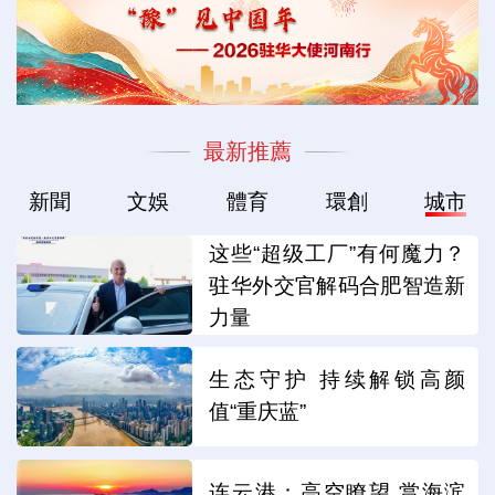
最新推薦
新聞
文娛
體育
環創
城市
这些“超级工厂”有何魔力？
驻华外交官解码合肥智造新
力量
生态守护 持续解锁高颜
值“重庆蓝”
连云港：高空瞭望 赏海滨