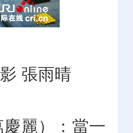
影 張雨晴
慶麗）：當一