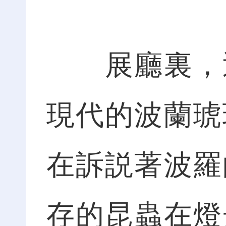
展廳裏，近
現代的波蘭琥
在訴説著波羅
存的昆蟲在燈