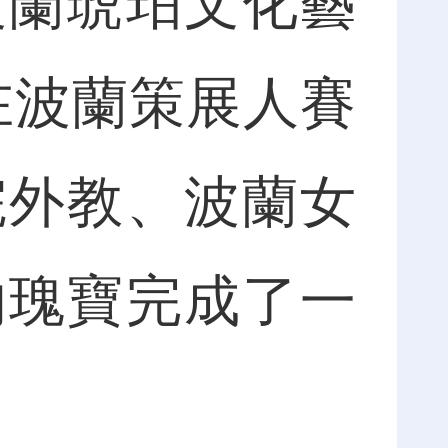
波蘭琥珀文化藝
在波蘭策展人賽
院外教、波蘭女
的瑰寶完成了一