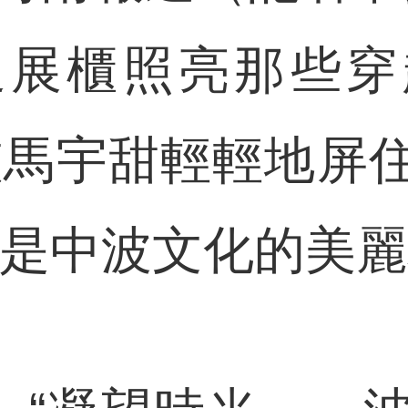
過展櫃照亮那些穿
孩馬宇甜輕輕地屏
這是中波文化的美麗