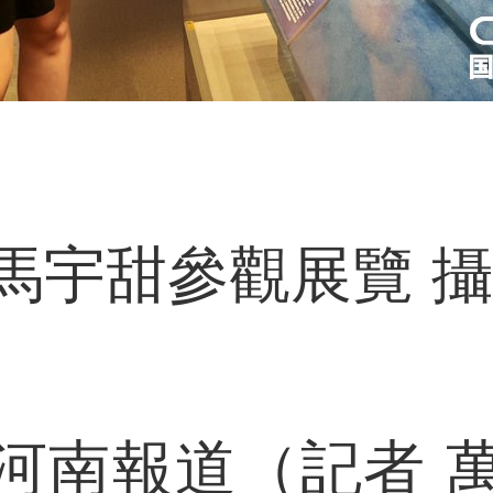
馬宇甜參觀展覽 攝
南報道（記者 萬