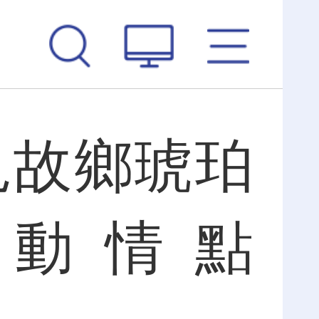
見故鄉琥珀
孩動情點