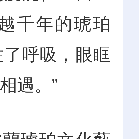
越千年的琥珀
住了呼吸，眼眶
相遇。”