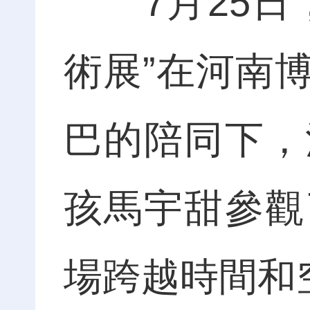
7月25日，
術展”在河南
巴的陪同下，
孩馬宇甜參觀
場跨越時間和