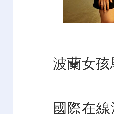
波蘭女孩
國際在線河