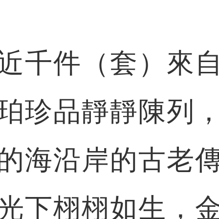
千件（套）來自
珀珍品靜靜陳列
的海沿岸的古老
光下栩栩如生，