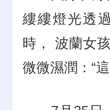
縷縷燈光透
時， 波蘭女
微微濕潤：“