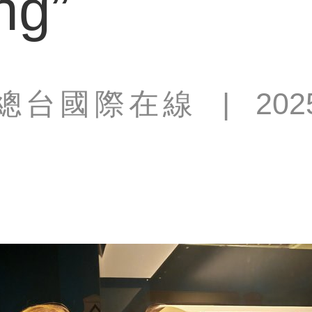
ng”
總台國際在線
|
202