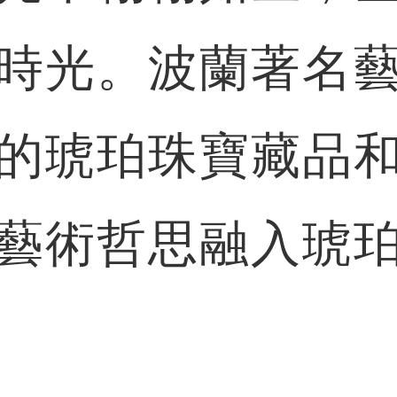
時光。波蘭著名
的琥珀珠寶藏品
藝術哲思融入琥