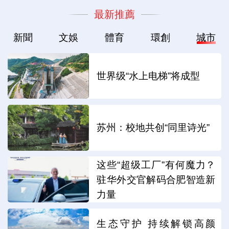
最新推薦
新聞
文娛
體育
環創
城市
世界级“水上电梯”将成型
苏州：校地共创“同里诗光”
这些“超级工厂”有何魔力？
驻华外交官解码合肥智造新
力量
生态守护 持续解锁高颜