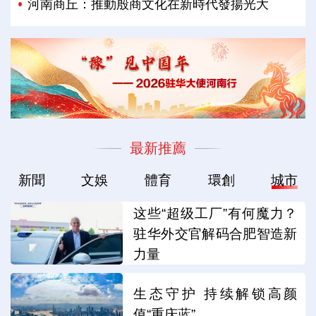
河南商丘：推動殷商文化在新時代發揚光大
最新推薦
新聞
文娛
體育
環創
城市
这些“超级工厂”有何魔力？
驻华外交官解码合肥智造新
力量
生态守护 持续解锁高颜
值“重庆蓝”