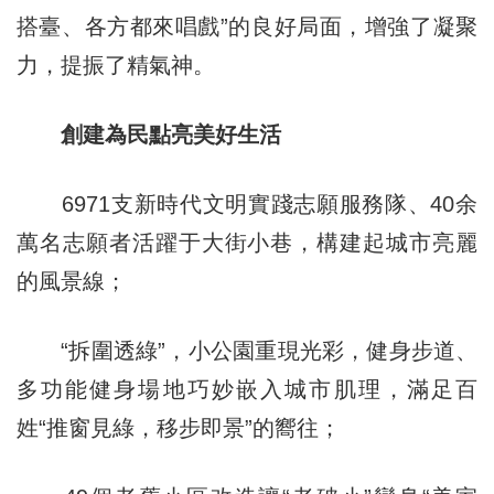
搭臺、各方都來唱戲”的良好局面，增強了凝聚
力，提振了精氣神。
創建為民點亮美好生活
6971支新時代文明實踐志願服務隊、40余
萬名志願者活躍于大街小巷，構建起城市亮麗
的風景線；
“拆圍透綠”，小公園重現光彩，健身步道、
多功能健身場地巧妙嵌入城市肌理，滿足百
姓“推窗見綠，移步即景”的嚮往；