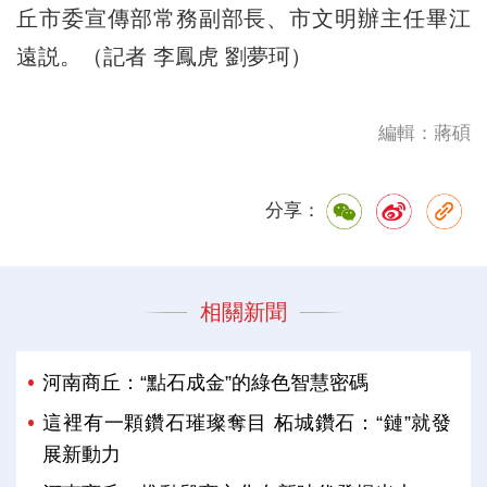
丘市委宣傳部常務副部長、市文明辦主任畢江
遠説。（
記者 李鳳虎 劉夢珂
）
編輯：蔣碩
分享：
相關新聞
河南商丘：“點石成金”的綠色智慧密碼
這裡有一顆鑽石璀璨奪目 柘城鑽石：“鏈”就發
展新動力