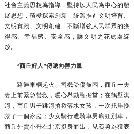
社會主義思想為指導，堅持以人民為中心的發
展思想，積極探索創新，統籌推進文明培育、
文明實踐、文明創建，不斷增強人民群眾的獲
得感、幸福感、安全感，讓文明之花處處綻
放。
“商丘好人”傳遞向善力量
路遇車輛起火、司機受傷被困，商丘一夫
妻上前緊急營救，暖心舉動顯擔當；在鶴壁淇
河，商丘男子跳河搶救落水女孩，一次托舉挽
救了一個家庭；少女騎行遭騎車男瘋狂別車，
商丘外賣小哥在北京挺身而出，見義勇為獲表