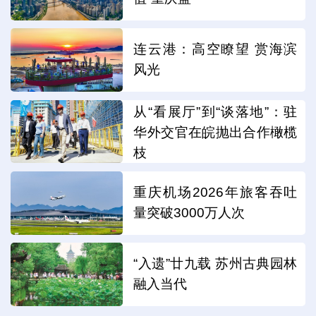
连云港：高空瞭望 赏海滨
风光
从“看展厅”到“谈落地”：驻
华外交官在皖抛出合作橄榄
枝
重庆机场2026年旅客吞吐
量突破3000万人次
“入遗”廿九载 苏州古典园林
融入当代