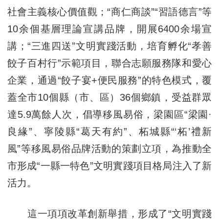
社會主義核心價值觀；“商仁商談”“習語德言”等
10余個基層理論宣講品牌，開展6400余場宣
講；“三進四送”文明實踐活動，培育孵化“孝善
餃子百村行”示範項目，聯合志願服務隊和愛心
企業，通過“餃子宴+便民服務”的特色模式，覆
蓋全市10個縣（市、區）36個鄉鎮，受益群眾
達5.9萬餘人次，倡導移風易俗，梁園區“梁園·
良緣”、寧陵縣“葛天有約”、柘城縣“‘柘’禮新
風”等移風易俗品牌活動的策劃立項，為推動全
市形成“一縣一特色”文明實踐項目格局注入了新
活力。
這一項項改革創新舉措，形成了“文明實踐