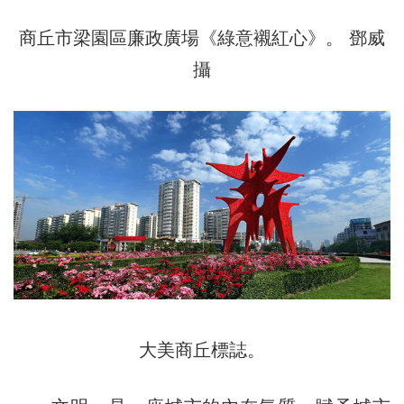
商丘市梁園區廉政廣場《綠意襯紅心》。 鄧威
攝
大美商丘標誌。