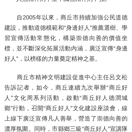
自2005年以來，商丘市持續加強公民道德
建設，推動道德模範和“身邊好人”推薦選樹、學
習宣傳活動常態化，構築崇德向善的價值坐
標，並不斷深化拓展活動內涵，廣泛宣傳“身邊
好人”，以榜樣的力量奠定精神之基。
商丘市精神文明建設促進中心主任呂文松
告訴記者，如今，商丘連續九次舉辦“商丘好
人”文化周系列活動，啟動“商丘好人德潤城
鄉”行動，召開“商丘好人”文化建設座談會，線
上線下廣泛宣傳凡人善舉，營造了崇德向善的
濃厚氛圍。同時，市縣鄉三級“商丘好人”宣講隊