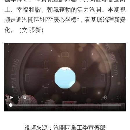
上、幸福和諧、朝氣蓬勃的活力汽開。本期視
頻走進汽開區社區“暖心坐標”，看基層治理新變
化。（文 張新）
視頻來源：汽開區黨工委宣傳部