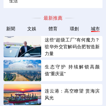
生活
最新推薦
新聞
文娛
體育
環創
城市
这些“超级工厂”有何魔力？
驻华外交官解码合肥智造新
力量
生态守护 持续解锁高颜
值“重庆蓝”
连云港：高空瞭望 赏海滨
风光