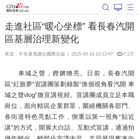
走進社區“暖心坐標” 看長春汽開
區基層治理新變化
來源：中央廣電總台國際在線
|
2025-09-10 18:13:47
7.1万
車城之聲，鏗鏘嘹亮。日前，長春汽開
區“紅旗夢”宣講團策劃錄製“換個視角看汽開 車
城之聲vlog”微宣講視頻。宣講團成員立足本職
崗位，面向轄區企業群眾，圍繞機關各部門、
各街道特色亮點工作，側重以第一視角“貼近
講”的方式，開展大白話、互動式宣講，通過拍
攝年輕化、輕鬆化宣講內容，共同展現奮進向