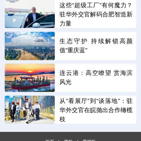
这些“超级工厂”有何魔力？
驻华外交官解码合肥智造新
力量
生态守护 持续解锁高颜
值“重庆蓝”
连云港：高空瞭望 赏海滨
风光
从“看展厅”到“谈落地”：驻
华外交官在皖抛出合作橄榄
枝