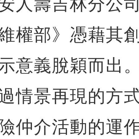
安人壽吉林分公
維權部》憑藉其
示意義脫穎而出
過情景再現的方
險仲介活動的運