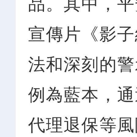
品。其中，平
宣傳片《影子
法和深刻的警
例為藍本，通
代理退保等風