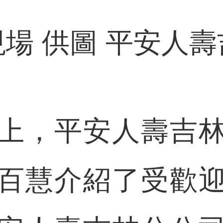
現場
供圖
平安人壽
，平安人壽吉林
百慧介紹了受歡