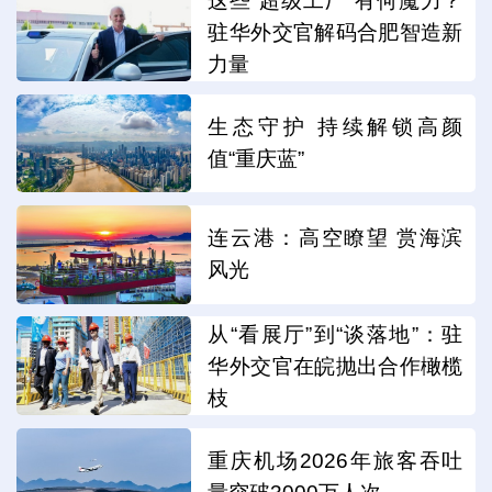
这些“超级工厂”有何魔力？
驻华外交官解码合肥智造新
力量
生态守护 持续解锁高颜
值“重庆蓝”
连云港：高空瞭望 赏海滨
风光
从“看展厅”到“谈落地”：驻
华外交官在皖抛出合作橄榄
枝
重庆机场2026年旅客吞吐