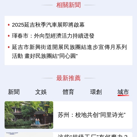
相關新聞
2025延吉秋季汽車展即將啟幕
琿春市：外向型經濟活力持續迸發
延吉市新興街道開展民族團結進步宣傳月系列
活動 畫好民族團結“同心圓”
最新推薦
新聞
文娛
體育
環創
城市
苏州：校地共创“同里诗光”