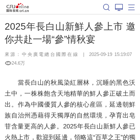
2025年長白山新鮮人參上市 邀
你共赴一場“參”情秋宴
來源：中央廣電總台國際在線
|
2025-09-19 15:19:07
24.6万
當長白山的秋風染紅層林，沉睡的黑色沃
土中，一株株飽含天地精華的鮮人參正破土而
出。作為中國優質人參的核心産區，延邊朝鮮
族自治州憑藉得天獨厚的自然環境，孕育出皂
苷含量更高的人參。2025年長白山新鮮人參已
火熱上市，歡迎到延邊，領略這“百草之王”的獨