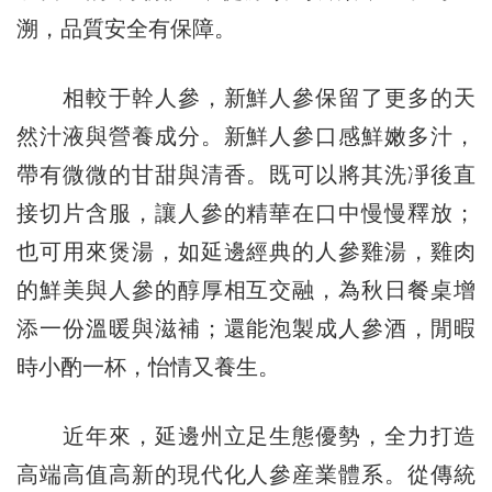
溯，品質安全有保障。
相較于幹人參，新鮮人參保留了更多的天
然汁液與營養成分。新鮮人參口感鮮嫩多汁，
帶有微微的甘甜與清香。既可以將其洗凈後直
接切片含服，讓人參的精華在口中慢慢釋放；
也可用來煲湯，如延邊經典的人參雞湯，雞肉
的鮮美與人參的醇厚相互交融，為秋日餐桌增
添一份溫暖與滋補；還能泡製成人參酒，閒暇
時小酌一杯，怡情又養生。
近年來，延邊州立足生態優勢，全力打造
高端高值高新的現代化人參産業體系。從傳統