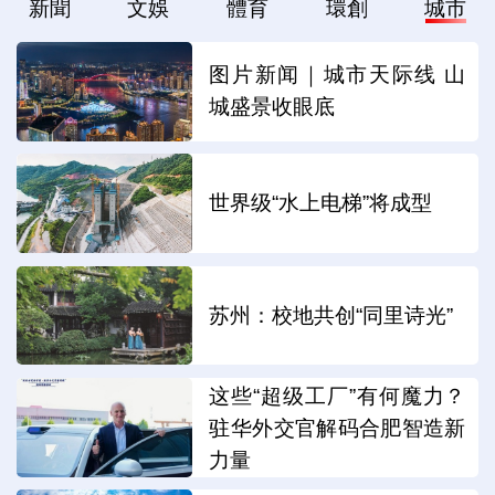
新聞
文娛
體育
環創
城市
图片新闻｜城市天际线 山
城盛景收眼底
世界级“水上电梯”将成型
苏州：校地共创“同里诗光”
这些“超级工厂”有何魔力？
驻华外交官解码合肥智造新
力量