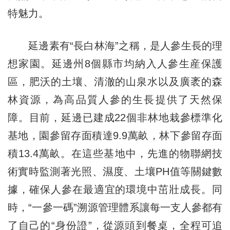
特魅力。
延邊素有“長白林海”之稱，是人參生長的理
想家園。延邊州8個縣市均納入人參生産保護
區，肥沃的土壤、清澈的山泉水以及廣袤的森
林資源，為高品質人參的生長提供了天然保
障。目前，延邊已建成22個非林地栽參標準化
基地，園參留存面積達9.9萬畝，林下參留存面
積13.4萬畝。在這些基地中，先進的物聯網技
術實時監測著光照、濕度、土壤PH值等關鍵數
據，確保人參在最適宜的環境中茁壯成長。同
時，“一參一碼”溯源管理體系讓每一支人參都有
了自己的“身份證”，從源頭到餐桌，全程可追