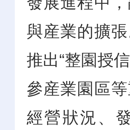
發展進程中，
與産業的擴張
推出“整園授
參産業園區等
經營狀況、