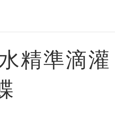
水精準滴灌
蝶