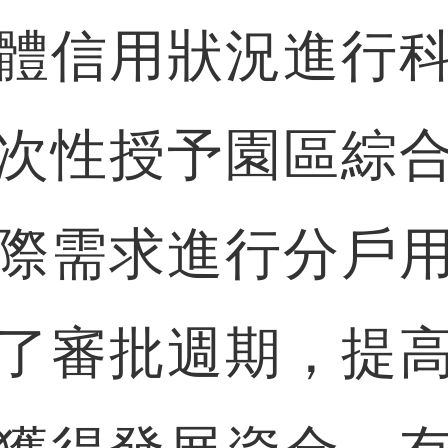
體信用狀況進行
次性授予園區綜
際需求進行分戶
了審批週期，提