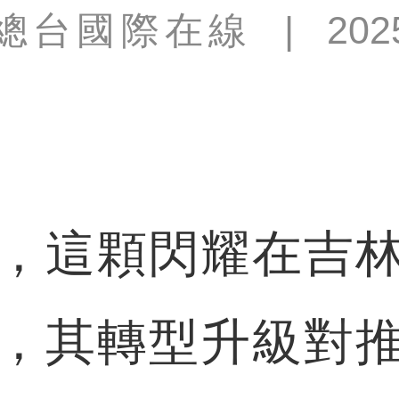
總台國際在線
|
202
這顆閃耀在吉林
，其轉型升級對