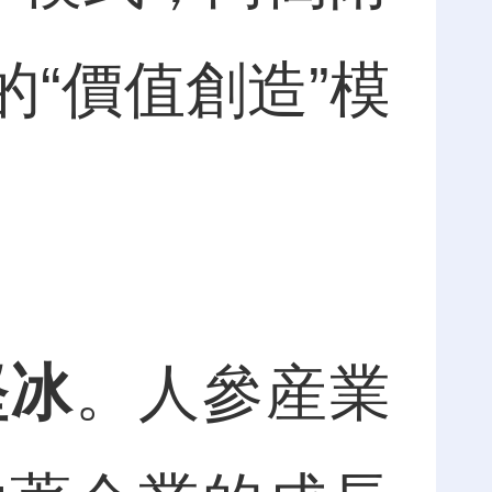
“價值創造”模
堅冰
。人參産業