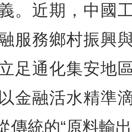
義。近期，中國
融服務鄉村振興
立足通化集安地
以金融活水精準
從傳統的“原料輸出