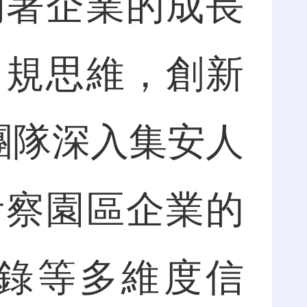
約著企業的成長
常規思維，創新
團隊深入集安人
考察園區企業的
錄等多維度信