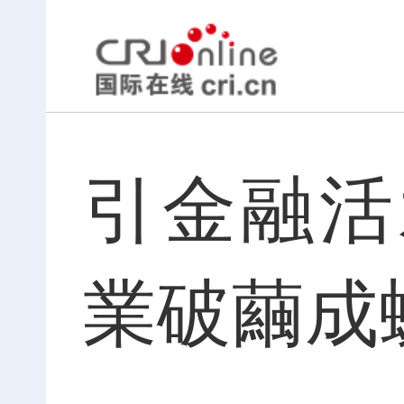
引金融活
業破繭成