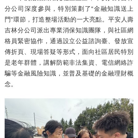
分公司深度參與，特別策劃了“金融知識送上
門”環節，打造整場活動的一大亮點。平安人壽
吉林分公司派出專業消保知識團隊，與社區網
格員緊密協作，通過設立公益諮詢臺、發放宣
傳折頁、現場答疑等形式，面向社區居民特別
是老年群體，講解防範非法集資、電信網絡詐
騙等金融風險知識，並普及基礎的金融理財概
念。