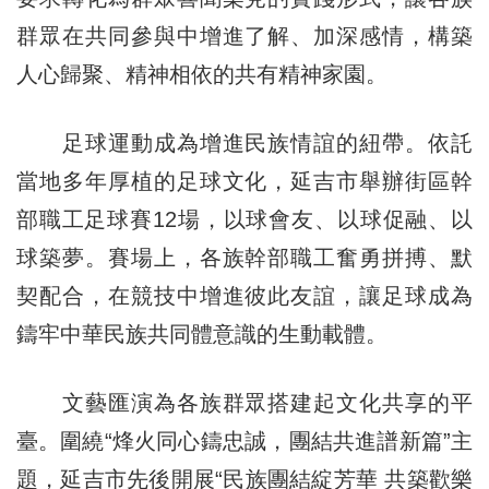
群眾在共同參與中增進了解、加深感情，構築
人心歸聚、精神相依的共有精神家園。
足球運動成為增進民族情誼的紐帶。依託
當地多年厚植的足球文化，延吉市舉辦街區幹
部職工足球賽12場，以球會友、以球促融、以
球築夢。賽場上，各族幹部職工奮勇拼搏、默
契配合，在競技中增進彼此友誼，讓足球成為
鑄牢中華民族共同體意識的生動載體。
文藝匯演為各族群眾搭建起文化共享的平
臺。圍繞“烽火同心鑄忠誠，團結共進譜新篇”主
題，延吉市先後開展“民族團結綻芳華 共築歡樂