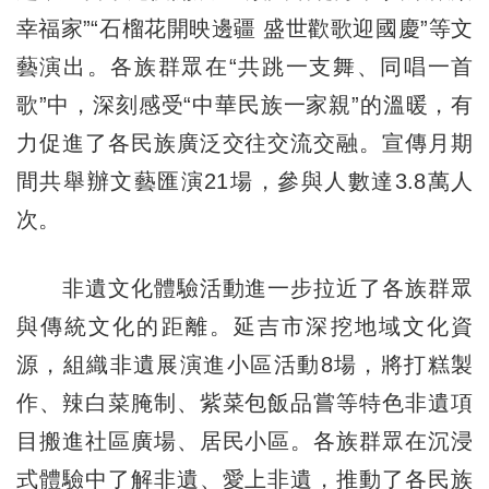
幸福家”“石榴花開映邊疆 盛世歡歌迎國慶”等文
藝演出。各族群眾在“共跳一支舞、同唱一首
歌”中，深刻感受“中華民族一家親”的溫暖，有
力促進了各民族廣泛交往交流交融。宣傳月期
間共舉辦文藝匯演21場，參與人數達3.8萬人
次。
非遺文化體驗活動進一步拉近了各族群眾
與傳統文化的距離。延吉市深挖地域文化資
源，組織非遺展演進小區活動8場，將打糕製
作、辣白菜腌制、紫菜包飯品嘗等特色非遺項
目搬進社區廣場、居民小區。各族群眾在沉浸
式體驗中了解非遺、愛上非遺，推動了各民族