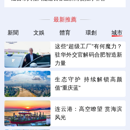
最新推薦
新聞
文娛
體育
環創
城市
这些“超级工厂”有何魔力？
驻华外交官解码合肥智造新
力量
生态守护 持续解锁高颜
值“重庆蓝”
连云港：高空瞭望 赏海滨
风光