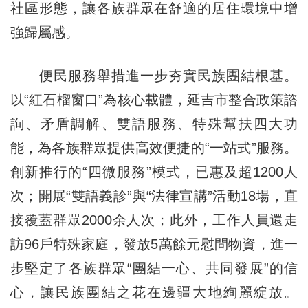
社區形態，讓各族群眾在舒適的居住環境中增
強歸屬感。
便民服務舉措進一步夯實民族團結根基。
以“紅石榴窗口”為核心載體，延吉市整合政策諮
詢、矛盾調解、雙語服務、特殊幫扶四大功
能，為各族群眾提供高效便捷的“一站式”服務。
創新推行的“四微服務”模式，已惠及超1200人
次；開展“雙語義診”與“法律宣講”活動18場，直
接覆蓋群眾2000余人次；此外，工作人員還走
訪96戶特殊家庭，發放5萬餘元慰問物資，進一
步堅定了各族群眾“團結一心、共同發展”的信
心，讓民族團結之花在邊疆大地絢麗綻放。