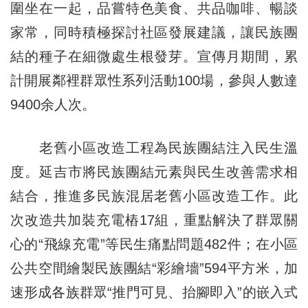
圍坐在一起，品嘗特色美食、共品咖啡、暢談
家常，同時積極探討社區發展建議，讓民族團
結的種子在細微處生根發芽。宣傳月期間，累
計開展鄰裡群眾性系列活動100場，參與人數達
9400余人次。
老舊小區改造工程為民族團結注入民生溫
度。延吉市將民族團結元素與民生改善需求相
結合，推進多民族混居老舊小區改造工作。此
次改造共加裝充電樁17組，重點解決了群眾關
心的“飛線充電”等民生痛點問題482件；在小區
公共空間繪製民族團結“彩繪墻”594平方米，加
速形成各族群眾“推門可見、抬腳即入”的嵌入式