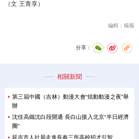
（文 王青享）
編輯：楊薇
分享：
相關新聞
第三屆中國（吉林）動漫大會“炫動動漫之夜”舉
辦
沈佳高鐵沈白段開通 長白山接入北京“半日經濟
圈”
延吉市人社局走進長春三所高校招才引智