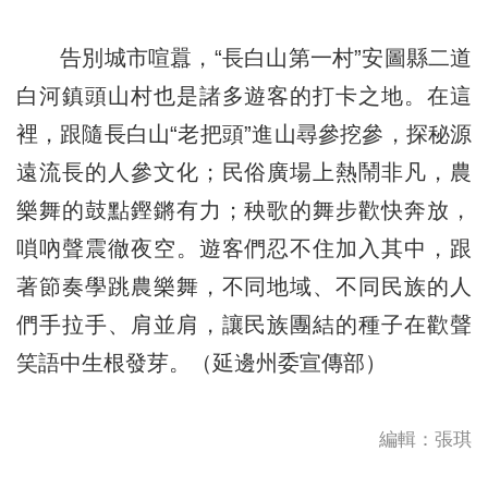
告別城市喧囂，“長白山第一村”安圖縣二道
白河鎮頭山村也是諸多遊客的打卡之地。在這
裡，跟隨長白山“老把頭”進山尋參挖參，探秘源
遠流長的人參文化；民俗廣場上熱鬧非凡，農
樂舞的鼓點鏗鏘有力；秧歌的舞步歡快奔放，
嗩吶聲震徹夜空。遊客們忍不住加入其中，跟
著節奏學跳農樂舞，不同地域、不同民族的人
們手拉手、肩並肩，讓民族團結的種子在歡聲
笑語中生根發芽。（延邊州委宣傳部）
編輯：張琪