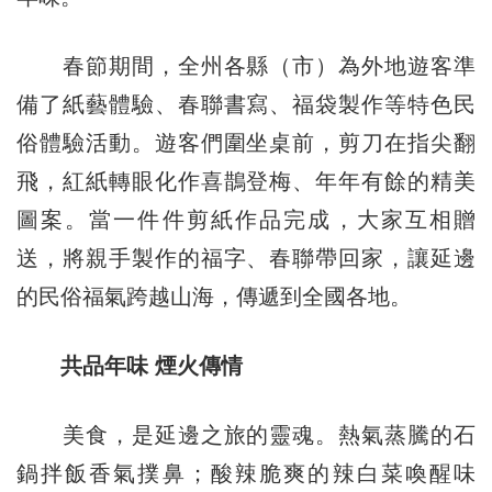
春節期間，全州各縣（市）為外地遊客準
備了紙藝體驗、春聯書寫、福袋製作等特色民
俗體驗活動。遊客們圍坐桌前，剪刀在指尖翻
飛，紅紙轉眼化作喜鵲登梅、年年有餘的精美
圖案。當一件件剪紙作品完成，大家互相贈
送，將親手製作的福字、春聯帶回家，讓延邊
的民俗福氣跨越山海，傳遞到全國各地。
共品年味 煙火傳情
美食，是延邊之旅的靈魂。熱氣蒸騰的石
鍋拌飯香氣撲鼻；酸辣脆爽的辣白菜喚醒味