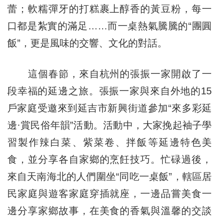
蕾；軟糯彈牙的打糕裹上醇香的黃豆粉，每一
口都是紮實的滿足……而一桌熱氣騰騰的“團圓
飯”，更是風味的交響、文化的對話。
這個春節，來自杭州的張振一家開啟了一
段幸福的延邊之旅。張振一家與來自外地的15
戶家庭受邀來到延吉市新興街道參加“來多彩延
邊·賞民俗年韻”活動。活動中，大家挽起袖子學
習製作辣白菜、紫菜卷、拌飯等延邊特色美
食，並分享各自家鄉的烹飪技巧。忙碌過後，
來自天南海北的人們圍坐“同吃一桌飯”，轄區居
民家庭與遊客家庭穿插就座，一邊品嘗美食一
邊分享家鄉故事，在美食的香氣與溫馨的交談