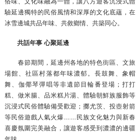
俗味、文化味融為一體，讓八方遊客沉浸式體
驗延邊獨特的民俗風情和深厚的文化底蘊，在
冰雪邊城共品年味、共敘鄉情、共築同心。
共話年事 心聚延邊
春節期間，延邊州各地的特色街區、文旅
場館、社區村落都年味濃郁。長鼓舞、象帽
舞、伽倻琴彈唱等非遺節目輪番登場；打打
糕、做米腸、品米糕片湯、體驗朝鮮族服飾等
沉浸式民俗體驗備受歡迎；擲尤茨、投壺射箭
等民俗遊戲人氣火爆……民族文化魅力與新春
喜慶氛圍完美融合，讓遊客感受到濃濃的邊疆
年味。