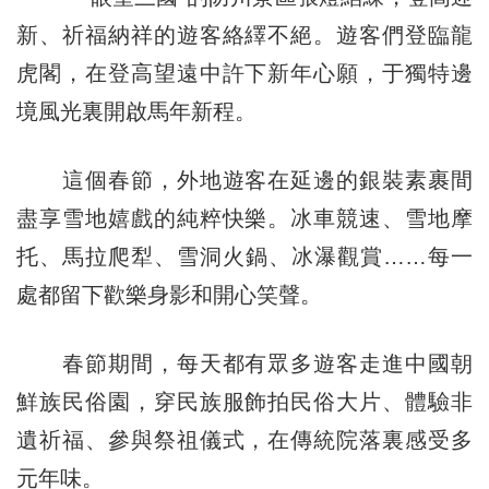
新、祈福納祥的遊客絡繹不絕。遊客們登臨龍
虎閣，在登高望遠中許下新年心願，于獨特邊
境風光裏開啟馬年新程。
這個春節，外地遊客在延邊的銀裝素裹間
盡享雪地嬉戲的純粹快樂。冰車競速、雪地摩
托、馬拉爬犁、雪洞火鍋、冰瀑觀賞……每一
處都留下歡樂身影和開心笑聲。
春節期間，每天都有眾多遊客走進中國朝
鮮族民俗園，穿民族服飾拍民俗大片、體驗非
遺祈福、參與祭祖儀式，在傳統院落裏感受多
元年味。