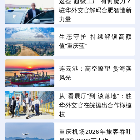
这些“超级工厂”有何魔力？
驻华外交官解码合肥智造新
力量
生态守护 持续解锁高颜
值“重庆蓝”
连云港：高空瞭望 赏海滨
风光
从“看展厅”到“谈落地”：驻
华外交官在皖抛出合作橄榄
枝
重庆机场2026年旅客吞吐