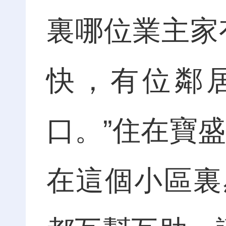
裏哪位業主家
快，有位鄰
口。”住在寶
在這個小區裏