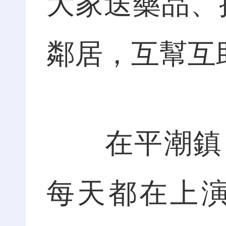
大家送藥品、
鄰居，互幫互
在平潮鎮，
每天都在上