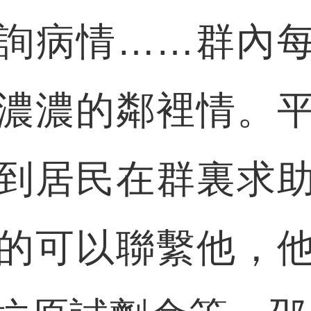
詢病情……群內
濃濃的鄰裡情。
到居民在群裏求
的可以聯繫他，