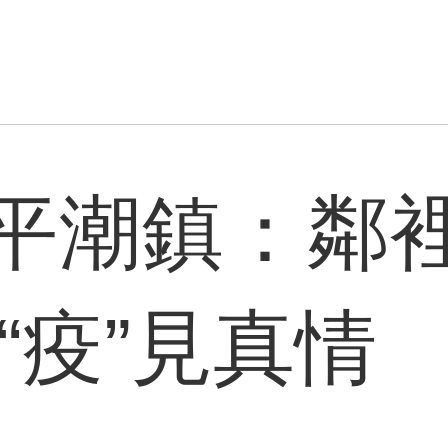
平潮鎮：鄰
“疫”見真情