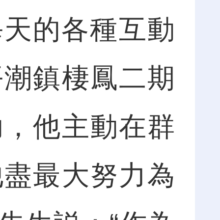
每天的各種互動
平潮鎮棲鳳二期
助，他主動在群
他盡最大努力為