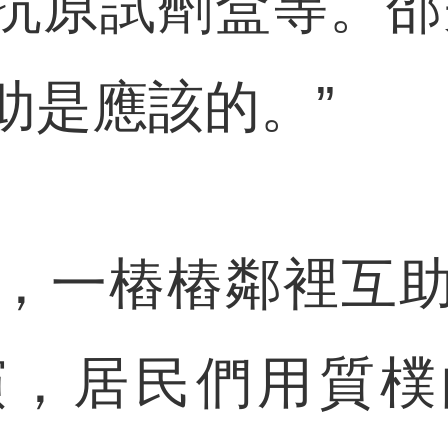
抗原試劑盒等。邵
助是應該的。”
一樁樁鄰裡互助
演，居民們用質樸