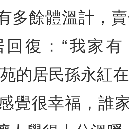
有多餘體溫計，賣
居回復：“我家有
盛苑的居民孫永紅在
感覺很幸福，誰