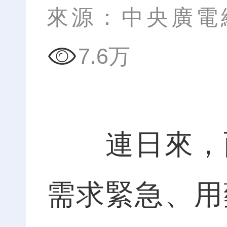
來源：中央廣電
7.6万
連日來，面
需求緊急、用