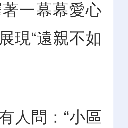
繹著一幕幕愛心
展現“遠親不如
人問：“小區