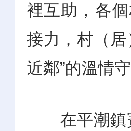
裡互助，各個
接力，村（居
近鄰”的溫情
在平潮鎮寶