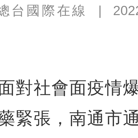
總台國際在線
|
202
對社會面疫情爆
藥緊張，南通市