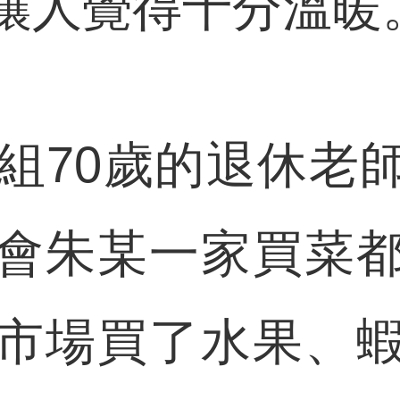
讓人覺得十分溫暖
70歲的退休老
會朱某一家買菜
市場買了水果、