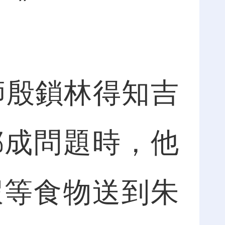
。”
師殷鎖林得知吉
都成問題時，他
蝦等食物送到朱