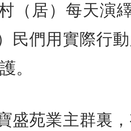
村（居）每天演
）民們用實際行動
守護。
盛苑業主群裏，有