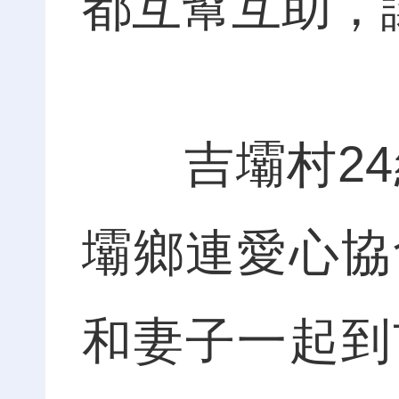
都互幫互助，
吉壩村24組
壩鄉連愛心協
和妻子一起到