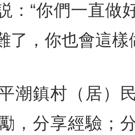
説：“你們一直做
難了，你也會這樣
潮鎮村（居）民
勵，分享經驗；