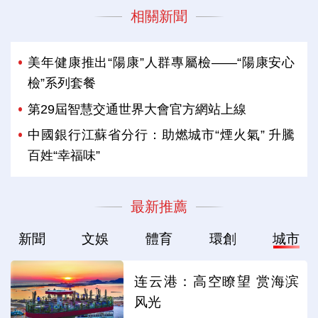
相關新聞
美年健康推出“陽康”人群專屬檢——“陽康安心
檢”系列套餐
第29屆智慧交通世界大會官方網站上線
中國銀行江蘇省分行：助燃城市“煙火氣” 升騰
百姓“幸福味”
最新推薦
新聞
文娛
體育
環創
城市
连云港：高空瞭望 赏海滨
风光