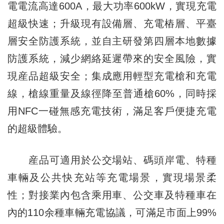
電電流高達600A，最大功率600kW，實現充電
超級快速；升級現有設備層、充電樁層、平臺
層安全防護系統，並自主研發第四層本地數據
防護系統，減少網絡延遲帶來的安全風險，實
現産品超級安全；集成應用輕型充電槍和充電
線，槍線重量及線徑降至普通槍60%，同時採
用NFC一碰無感充電技術，滿足客戶便捷充電
的超級體驗。
産品可適用於公交場站、碼頭岸電、特種
車輛及公共快充站等充電場景，實現場景柔
性；對接業內包含乘用車、公交車及特種車在
內的110余種車輛充電協議，可滿足市面上99%