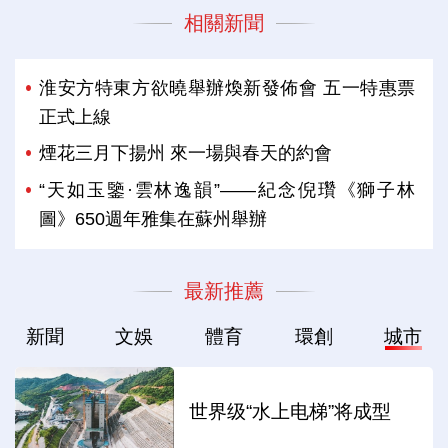
相關新聞
淮安方特東方欲曉舉辦煥新發佈會 五一特惠票
正式上線
煙花三月下揚州 來一場與春天的約會
“天如玉鑒·雲林逸韻”——紀念倪瓚《獅子林
圖》650週年雅集在蘇州舉辦
最新推薦
新聞
文娛
體育
環創
城市
世界级“水上电梯”将成型