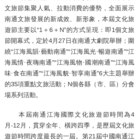
文旅節集聚人氣、拉動消費的優勢，全面展示
南通文旅發展的新成效、新形象，本屆文化旅
遊節主要以“1＋6＋N”的方式呈現：即1個文旅
節開幕式，定於4月27日在南通大劇院舉辦；圍
繞“江海風韻·藝動南通”“江海風光·暢遊南通”“江
海風情·夜嗨南通”“江海風物·國潮南通”“江海風
味·食在南通”“江海風貌·智享南通”6大主題舉辦
的35項重點文旅活動；N個各縣（市、區）分會
場系列活動。
本屆南通江海國際文化旅遊節時間為4
月-12月，貫穿全年、橫跨四季，是歷屆文化旅
遊節時間跨度最長的一屆。第21屆中國南通江