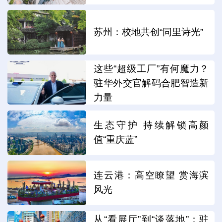
苏州：校地共创“同里诗光”
这些“超级工厂”有何魔力？
驻华外交官解码合肥智造新
力量
生态守护 持续解锁高颜
值“重庆蓝”
连云港：高空瞭望 赏海滨
风光
从“看展厅”到“谈落地”：驻