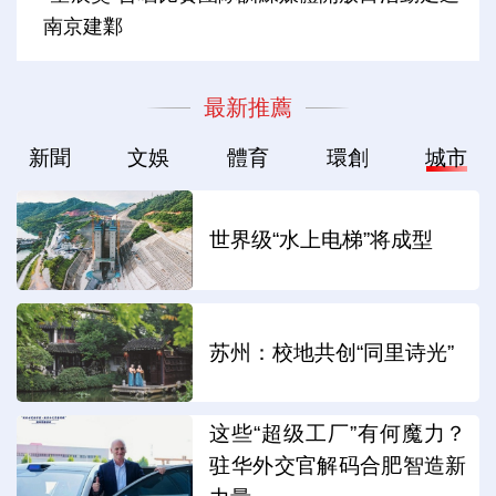
南京建鄴
最新推薦
新聞
文娛
體育
環創
城市
世界级“水上电梯”将成型
苏州：校地共创“同里诗光”
这些“超级工厂”有何魔力？
驻华外交官解码合肥智造新