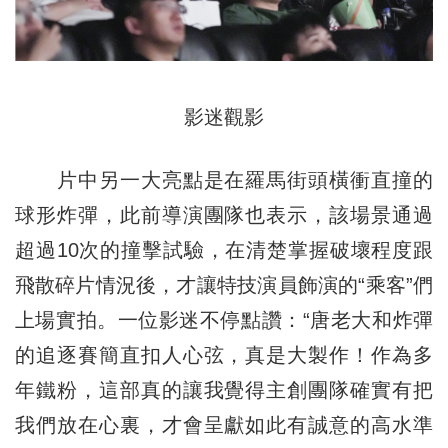
影迷觀影
片中另一大亮點是在羅馬街頭橫衝直撞的
球形炸彈，此前導演團隊也表示，該場景通過
超過10次的撞擊試驗，在清楚掌握破壞程度跟
飛散碎片情況後，才讓特技演員飾演的“乘客”們
上場實拍。一位影迷不停點讚：“唐老大和炸彈
的追逐賽簡直扣人心弦，真是大製作！作為多
年鐵粉，這部真的讓我覺得主創團隊確實有把
我們放在心裏，才會呈獻如此有誠意的高水準