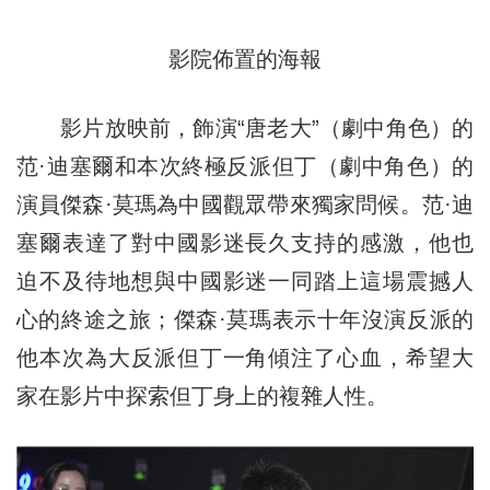
影院佈置的海報
影片放映前，飾演“唐老大”（劇中角色）的
范·迪塞爾和本次終極反派但丁（劇中角色）的
演員傑森·莫瑪為中國觀眾帶來獨家問候。范·迪
塞爾表達了對中國影迷長久支持的感激，他也
迫不及待地想與中國影迷一同踏上這場震撼人
心的終途之旅；傑森·莫瑪表示十年沒演反派的
他本次為大反派但丁一角傾注了心血，希望大
家在影片中探索但丁身上的複雜人性。