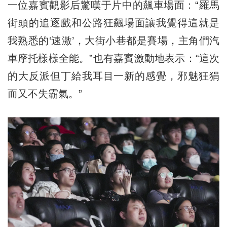
一位嘉賓觀影后驚嘆于片中的飆車場面：“羅馬
街頭的追逐戲和公路狂飆場面讓我覺得這就是
我熟悉的‘速激’，大街小巷都是賽場，主角們汽
車摩托樣樣全能。”也有嘉賓激動地表示：“這次
的大反派但丁給我耳目一新的感覺，邪魅狂狷
而又不失霸氣。”