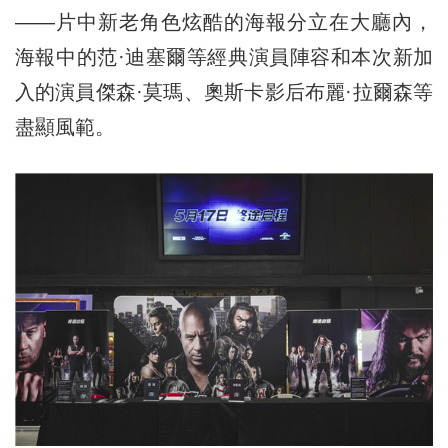
——片中新老角色炫酷的海報分立在大廳內，
海報中的范·迪塞爾等經典演員陣容和本次新加
入的演員傑森·莫瑪、奧斯卡影后布麗·拉爾森等
盡顯風範。