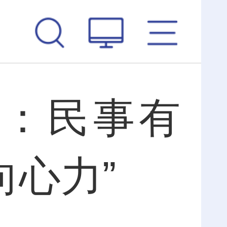
：民事有
向心力”