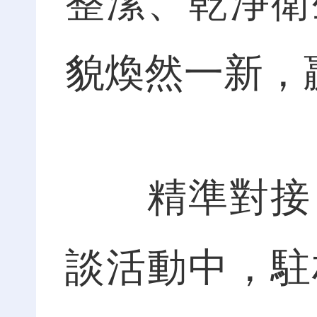
整潔、乾淨衛
貌煥然一新，
精準對接，解
談活動中，駐