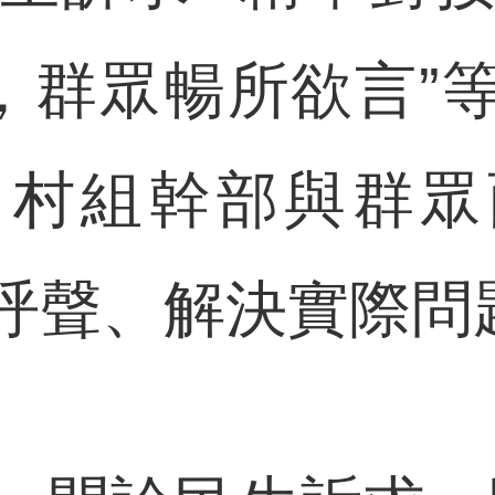
演，群眾暢所欲言”
、村組幹部與群眾
呼聲、解決實際問