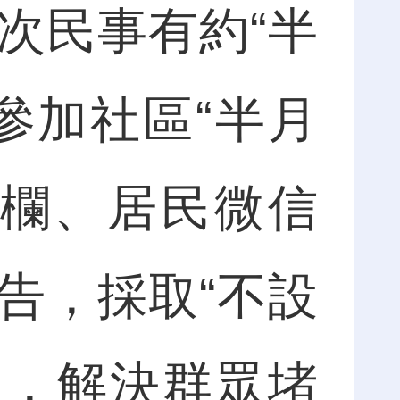
次民事有約“半
參加社區“半月
開欄、居民微信
告，採取“不設
接，解決群眾堵