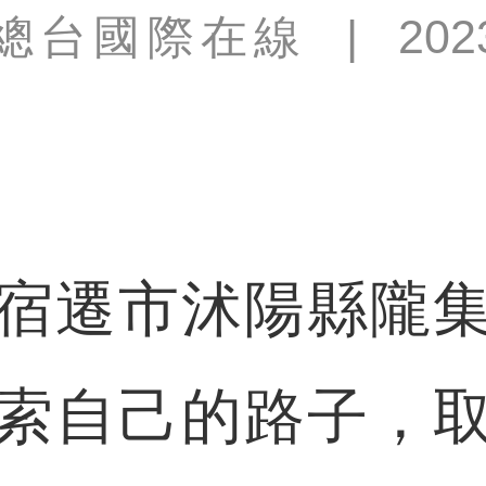
總台國際在線
|
202
遷市沭陽縣隴集
索自己的路子，