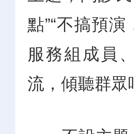
點”“不搞預
服務組成員
流，傾聽群眾