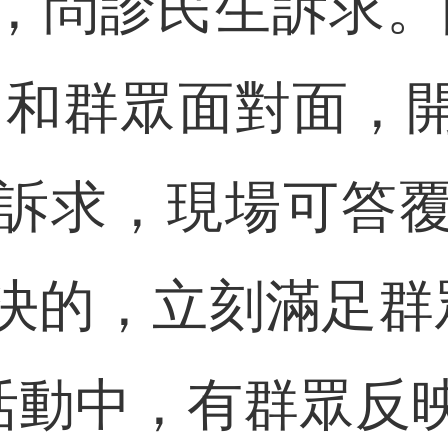
問診民生訴求。隴
，和群眾面對面，
訴求，現場可答
決的，立刻滿足群
”活動中，有群眾反