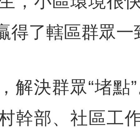
生，小區環境很
贏得了轄區群眾一
決群眾“堵點”
村幹部、社區工