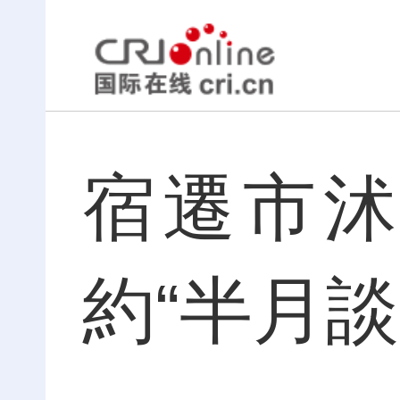
宿遷市
約“半月談