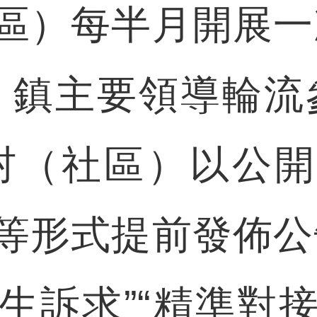
區）每半月開展一
，鎮主要領導輪流
村（社區）以公
等形式提前發佈公
生訴求”“精準對