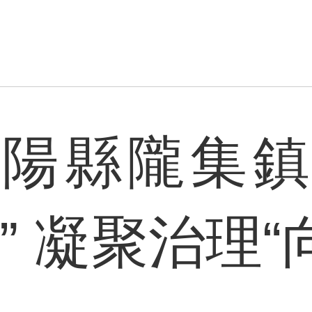
沭陽縣隴集鎮
” 凝聚治理“