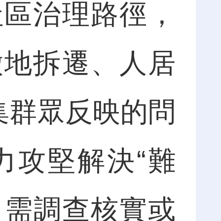
社區治理路徑，
徵地拆遷、人居
集群眾反映的問
力攻堅解決“難
，需調查核實或