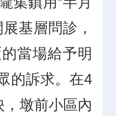
集鎮用“半月
開展基層問診，
覆的當場給予明
眾的訴求。在4
映，墩前小區內