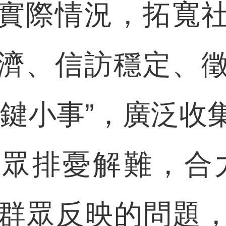
實際情況，拓寬
濟、信訪穩定、
關鍵小事”，廣泛收
眾排憂解難，合
。對群眾反映的問題