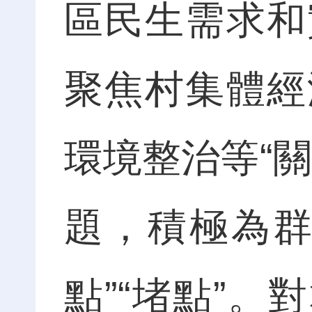
區民生需求和
聚焦村集體經
環境整治等“
題，積極為群
點”“堵點”