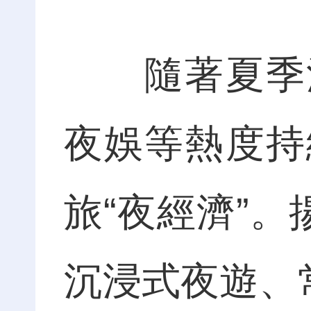
隨著夏季消
夜娛等熱度持
旅“夜經濟”。
沉浸式夜遊、