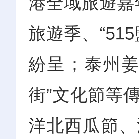
港全域旅遊嘉
旅遊季、“51
紛呈；泰州姜
街”文化節等
洋北西瓜節、