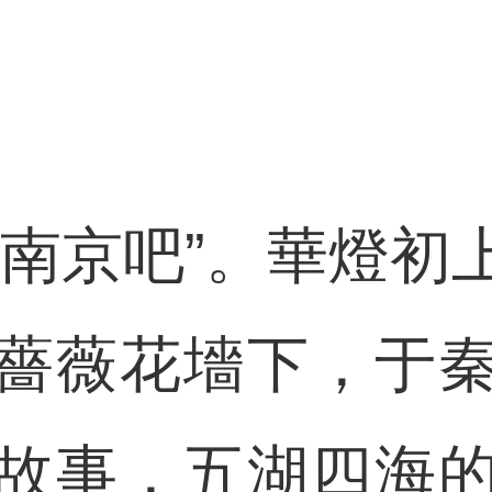
京吧”。華燈初
薔薇花墻下，于
故事，五湖四海