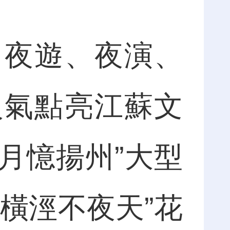
夜遊、夜演、
火氣點亮江蘇文
明月憶揚州”大型
橫涇不夜天”花