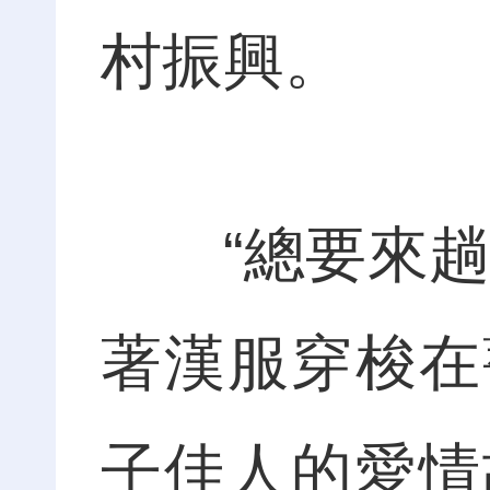
村振興。
“總要來趟南
著漢服穿梭在
子佳人的愛情