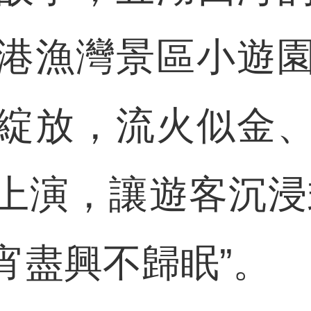
港漁灣景區小遊
綻放，流火似金
上演，讓遊客沉浸
宵盡興不歸眠”。