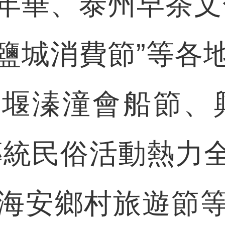
年華、泰州早茶文
5鹽城消費節”等
堰溱潼會船節、
傳統民俗活動熱力
海安鄉村旅遊節