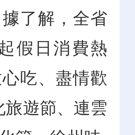
據了解，全省
起假日消費熱
放心吃、盡情歡
化旅遊節、連雲