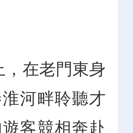
上，在老門東身
秦淮河畔聆聽才
的遊客競相奔赴