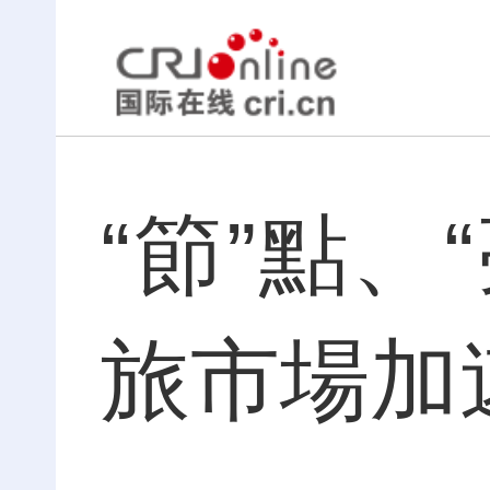
“節”點、
旅市場加