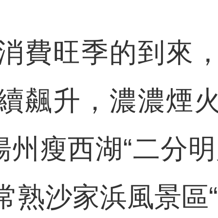
費旺季的到來，
續飆升，濃濃煙
揚州瘦西湖“二分
常熟沙家浜風景區“