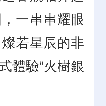
園，一串串耀眼
、燦若星辰的非
式體驗“火樹銀