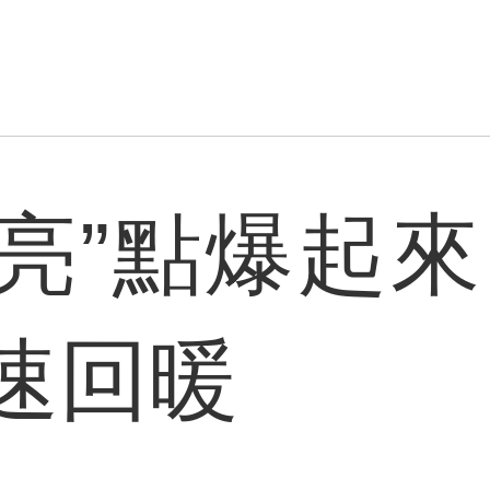
“亮”點爆起
速回暖