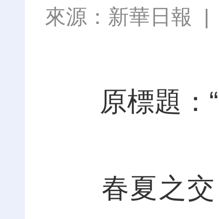
來源：
新華日報
原標題：“節
春夏之交，