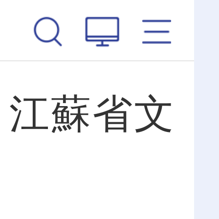
來 江蘇省文