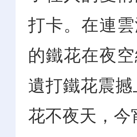
打卡。在連雲
的鐵花在夜空
遺打鐵花震撼
花不夜天，今