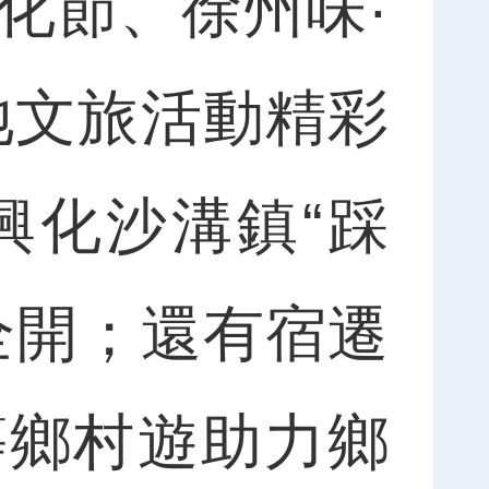
化節、徐州味·
各地文旅活動精彩
興化沙溝鎮“踩
全開；還有宿遷
等鄉村遊助力鄉