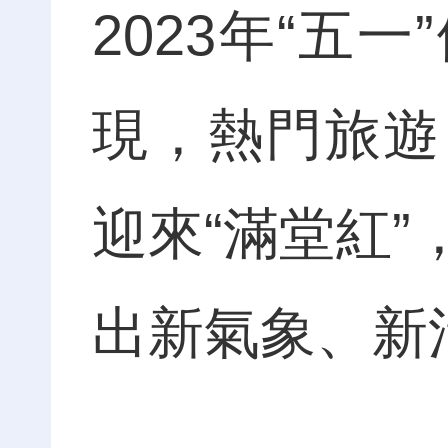
2023年“五
現，熱門旅遊
迎來“滿堂紅
出新氣象、新