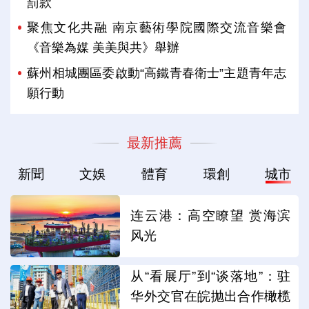
罰款
聚焦文化共融 南京藝術學院國際交流音樂會
《音樂為媒 美美與共》舉辦
蘇州相城團區委啟動“高鐵青春衛士”主題青年志
願行動
最新推薦
新聞
文娛
體育
環創
城市
连云港：高空瞭望 赏海滨
风光
从“看展厅”到“谈落地”：驻
华外交官在皖抛出合作橄榄