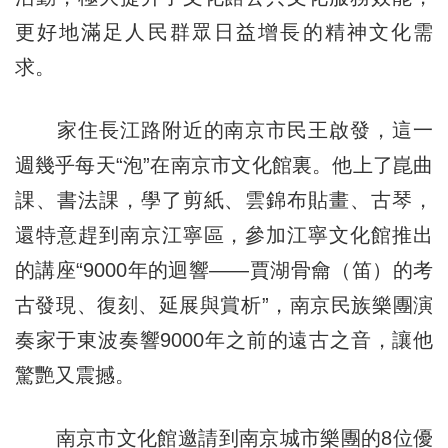
更好地滿足人民群眾日益增長的精神文化需
求。
家住長江路附近的南京市民王啟發，這一
週幾乎每天“泡”在南京市文化館裏。他上了崑曲
課、書法課，學了剪紙、雲錦布貼畫、古琴，
還特意趕到南京江寧區，參加江寧文化館推出
的講座“9000年的迴響——賈湖骨龠（笛）的考
古發現、復刻、延展與賞析”，南京民族樂團演
奏家于東波奏響9000年之前的遠古之音，讓他
驚艷又震撼。
南京市文化館邀請到南京城市樂團的8位優