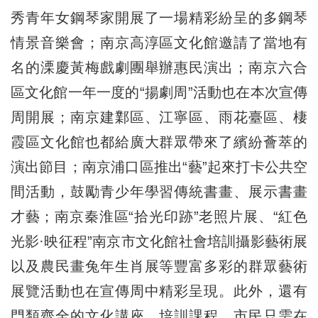
秀青年女鋼琴家開展了一場精彩紛呈的多鋼琴
情景音樂會；南京高淳區文化館邀請了當地有
名的溧慶黃梅戲劇團舉辦惠民演出；南京六合
區文化館一年一度的“揚劇周”活動也在本次宣傳
周開展；南京建鄴區、江寧區、雨花臺區、棲
霞區文化館也都給廣大群眾帶來了繽紛薈萃的
演出節目；南京浦口區推出“藝”起來打卡公共空
間活動，鼓勵青少年學習傳統書畫、展示書畫
才藝；南京秦淮區“拾光印跡”老照片展、“紅色
光影·映征程”南京市文化館社會培訓攝影藝術展
以及農民畫兔年生肖展等豐富多彩的群眾藝術
展覽活動也在宣傳周中精彩呈現。此外，還有
門類齊全的文化講座、培訓課程，市民只需在