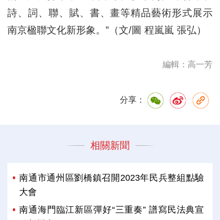
詩、詞、聯、賦、書、畫等精品藝術形式展示
南京楹聯文化新形象。”（文/圖 程嵐嵐 張弘）
編輯：高一芳
分享：
相關新聞
南通市通州區劉橋鎮召開2023年民兵整組點驗
大會
南通海門臨江新區彈好“三重奏” 譜寫民法典宣