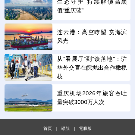
生态守护 持续解锁高颜
值“重庆蓝”
连云港：高空瞭望 赏海滨
风光
从“看展厅”到“谈落地”：驻
华外交官在皖抛出合作橄榄
枝
重庆机场2026年旅客吞吐
量突破3000万人次
首頁
|
導航
|
電腦版