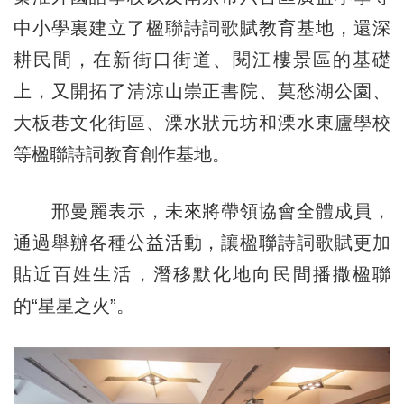
中小學裏建立了楹聯詩詞歌賦教育基地，還深
耕民間，在新街口街道、閱江樓景區的基礎
上，又開拓了清涼山崇正書院、莫愁湖公園、
大板巷文化街區、溧水狀元坊和溧水東廬學校
等楹聯詩詞教育創作基地。
邢曼麗表示，未來將帶領協會全體成員，
通過舉辦各種公益活動，讓楹聯詩詞歌賦更加
貼近百姓生活，潛移默化地向民間播撒楹聯
的“星星之火”。