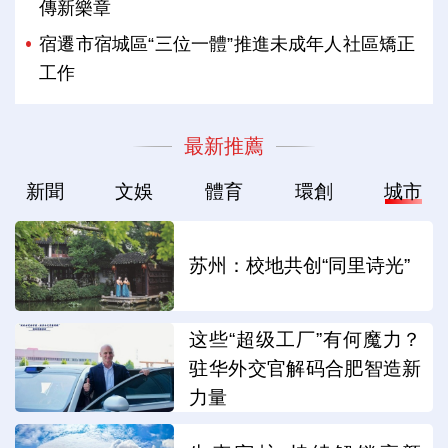
傳新樂章
宿遷市宿城區“三位一體”推進未成年人社區矯正
工作
最新推薦
新聞
文娛
體育
環創
城市
苏州：校地共创“同里诗光”
这些“超级工厂”有何魔力？
驻华外交官解码合肥智造新
力量