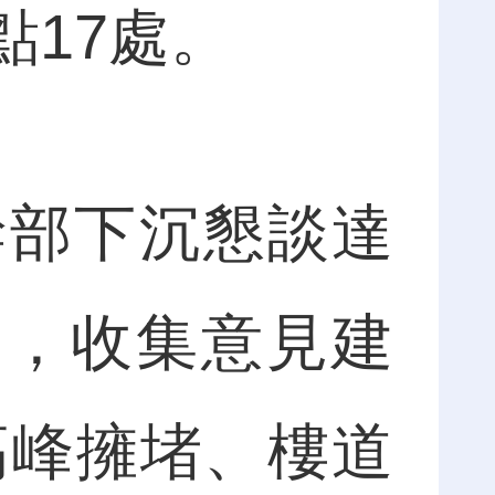
17處。
部下沉懇談達
次，收集意見建
高峰擁堵、樓道