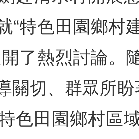
就“特色田園鄉村
展開了熱烈討論。
導關切、群眾所盼
特色田園鄉村區