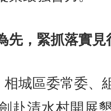
為先，緊抓落實見
相城區委常委、
劍赴清水村開展