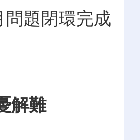
月問題閉環完成
憂解難