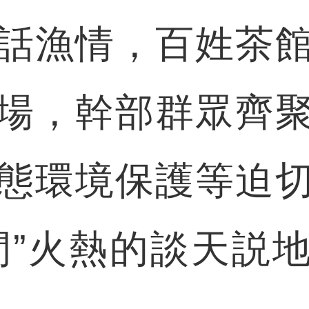
漁情，百姓茶館
場，幹部群眾齊
態環境保護等迫
間”火熱的談天説