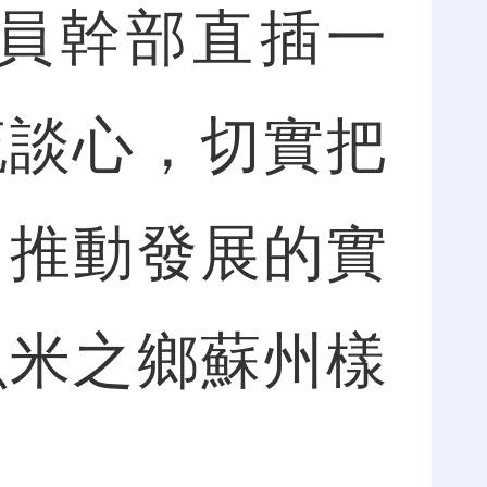
員幹部直插一
流談心，切實把
、推動發展的實
魚米之鄉蘇州樣