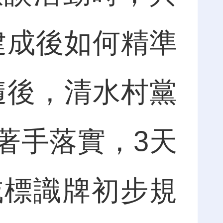
建成後如何精準
隨後，清水村黨
著手落實，3天
域標識牌初步規