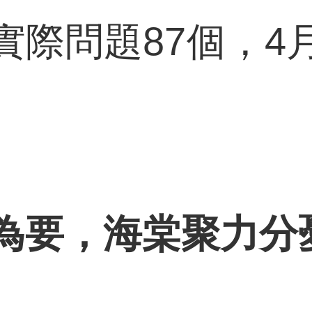
實際問題87個，4
為要，海棠聚力分