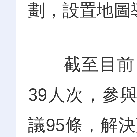
劃，設置地圖
截至目前，
39人次，參
議95條，解