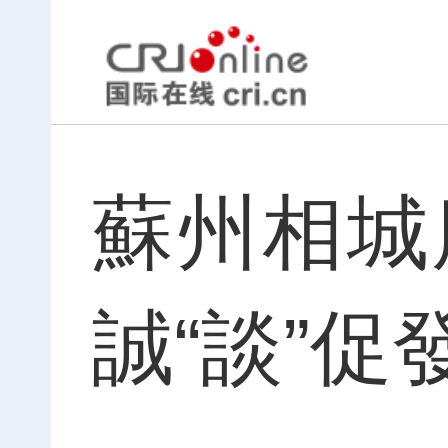
蘇州相城
誠“談”促