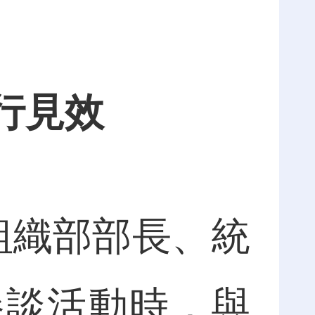
行見效
組織部部長、統
懇談活動時，與