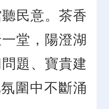
聽民意。茶香
聚一堂，陽澄湖
切問題、寶貴建
地氛圍中不斷涌