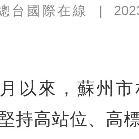
總台國際在線
|
202
4月以來，蘇州市
堅持高站位、高