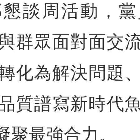
部懇談周活動，黨
與群眾面對面交
轉化為解決問題
品質譜寫新時代
凝聚最強合力。