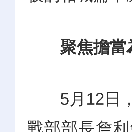
聚焦擔當
5月12日，
戰部部長詹利