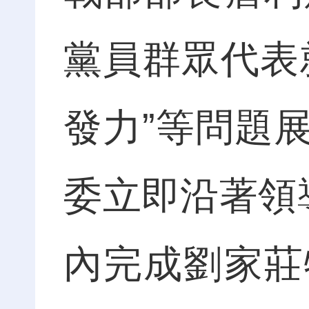
黨員群眾代表
發力”等問題
委立即沿著領
內完成劉家莊