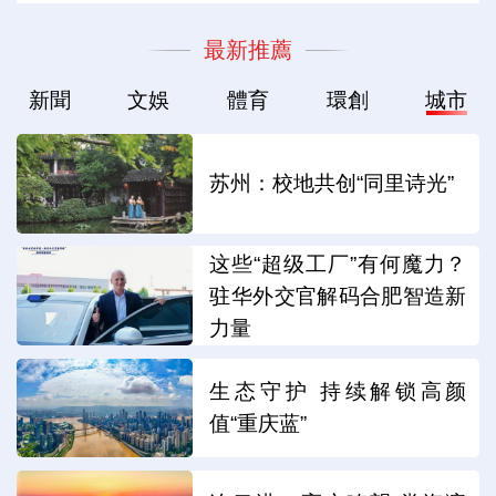
最新推薦
新聞
文娛
體育
環創
城市
苏州：校地共创“同里诗光”
这些“超级工厂”有何魔力？
驻华外交官解码合肥智造新
力量
生态守护 持续解锁高颜
值“重庆蓝”