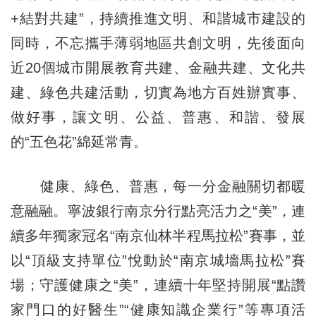
+結對共建”，持續推進文明、和諧城市建設的
同時，不忘攜手薄弱地區共創文明，先後面向
近20個城市開展教育共建、金融共建、文化共
建、綠色共建活動，切實為地方百姓辦實事、
做好事，讓文明、公益、普惠、和諧、發展
的“五色花”綿延常青。
健康、綠色、普惠，每一分金融關切都暖
意融融。寧波銀行南京分行點亮活力之“美”，連
續多年獨家冠名“南京仙林半程馬拉松”賽事，並
以“頂級支持單位”悅動於“南京城墻馬拉松”賽
場；守護健康之“美”，連續十年堅持開展“點讚
家門口的好醫生”“健康知識企業行”等專項活