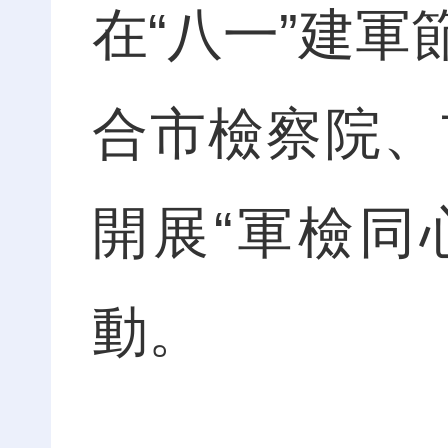
在“八一”建
合市檢察院、
開展“軍檢同
動。