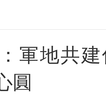
：軍地共建
心圓