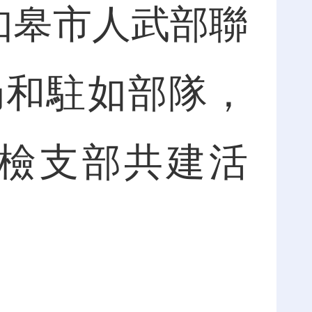
如皋市人武部聯
局和駐如部隊，
地檢支部共建活