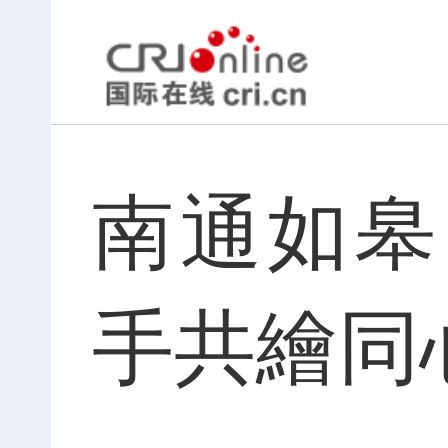
南通如皋
手共繪同