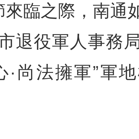
軍節來臨之際，南通
市退役軍人事務
心·尚法擁軍”軍