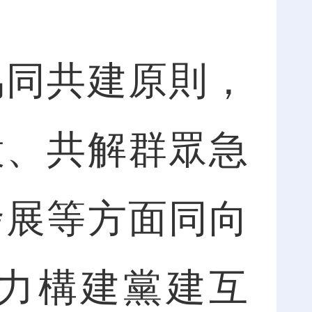
同共建原則，
設、共解群眾急
發展等方面同向
力構建黨建互