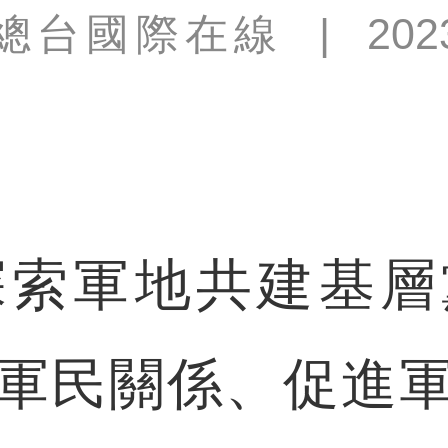
總台國際在線
|
202
軍地共建基層
軍民關係、促進