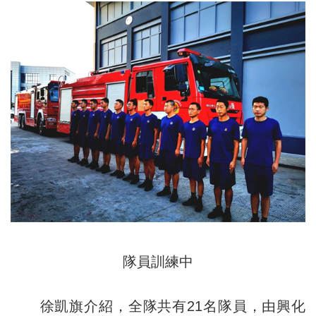
隊員訓練中
徐凱旗介紹，全隊共有21名隊員，由興化