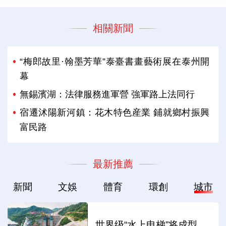
相關新聞
“梅郎故里·翰墨芳華”泰臺書畫藝術展在泰州開
幕
無錫濱湖：法律服務進軍營 強軍路上法同行
宿遷沭陽新河鎮：花木特色産業 鋪就鄉村振興
富民路
最新推薦
新聞
文娛
體育
環創
城市
世界级“水上电梯”将成型