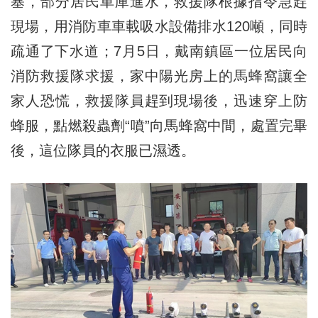
塞，部分居民車庫進水，救援隊根據指令急趕
現場，用消防車車載吸水設備排水120噸，同時
疏通了下水道；7月5日，戴南鎮區一位居民向
消防救援隊求援，家中陽光房上的馬蜂窩讓全
家人恐慌，救援隊員趕到現場後，迅速穿上防
蜂服，點燃殺蟲劑“噴”向馬蜂窩中間，處置完畢
後，這位隊員的衣服已濕透。