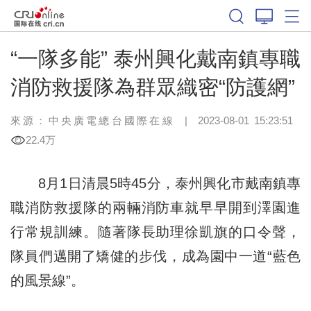
“一隊多能” 泰州興化戴南鎮專職
消防救援隊為群眾織密“防護網”
來源：中央廣電總台國際在線
|
2023-08-01 15:23:51
22.4万
8月1日清晨5時45分，泰州興化市戴南鎮專
職消防救援隊的兩輛消防車就早早開到澤園進
行常規訓練。隨著隊長助理徐凱旗的口令聲，
隊員們邁開了矯健的步伐，成為園中一道“藍色
的風景線”。