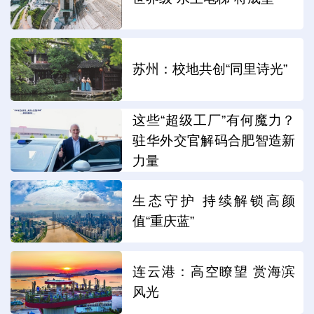
苏州：校地共创“同里诗光”
这些“超级工厂”有何魔力？
驻华外交官解码合肥智造新
力量
生态守护 持续解锁高颜
值“重庆蓝”
连云港：高空瞭望 赏海滨
风光