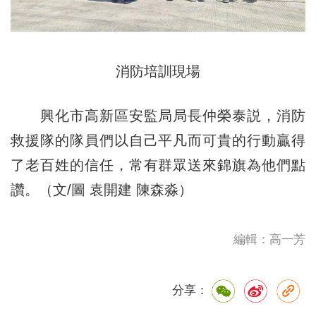
消防培訓現場
興化市高新區安監局局長仲榮泰説，消防
救援隊的隊員們以自己平凡而可貴的行動贏得
了老百姓的信任，常有群眾送來錦旗為他們點
讚。（文/圖 袁開建 陳森淼）
編輯：高一芳
分享：