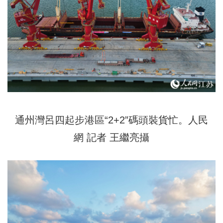
通州灣呂四起步港區“2+2”碼頭裝貨忙。人民
網 記者 王繼亮攝