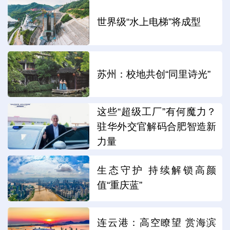
世界级“水上电梯”将成型
苏州：校地共创“同里诗光”
这些“超级工厂”有何魔力？
驻华外交官解码合肥智造新
力量
生态守护 持续解锁高颜
值“重庆蓝”
连云港：高空瞭望 赏海滨