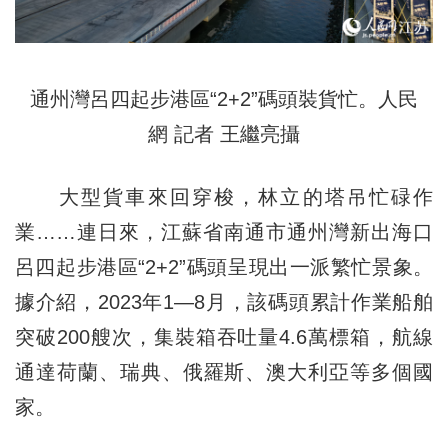
通州灣呂四起步港區“2+2”碼頭裝貨忙。人民
網 記者 王繼亮攝
大型貨車來回穿梭，林立的塔吊忙碌作
業……連日來，江蘇省南通市通州灣新出海口
呂四起步港區“2+2”碼頭呈現出一派繁忙景象。
據介紹，2023年1—8月，該碼頭累計作業船舶
突破200艘次，集裝箱吞吐量4.6萬標箱，航線
通達荷蘭、瑞典、俄羅斯、澳大利亞等多個國
家。