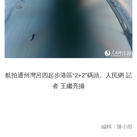
航拍通州灣呂四起步港區“2+2”碼頭。人民網 記
者 王繼亮攝
編輯：陳小雨