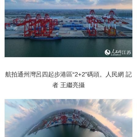
航拍通州灣呂四起步港區“2+2”碼頭。人民網 記
者 王繼亮攝