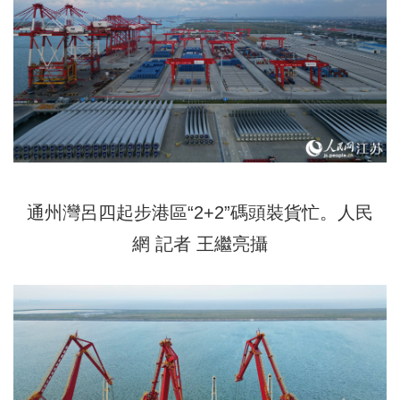
通州灣呂四起步港區“2+2”碼頭裝貨忙。人民
網 記者 王繼亮攝