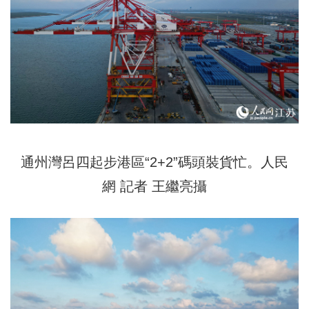
通州灣呂四起步港區“2+2”碼頭裝貨忙。人民
網 記者 王繼亮攝