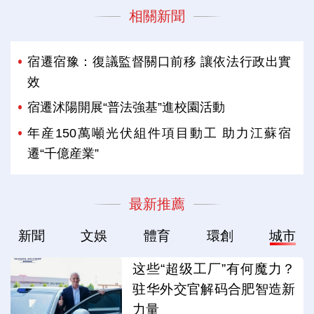
相關新聞
宿遷宿豫：復議監督關口前移 讓依法行政出實
效
宿遷沭陽開展“普法強基”進校園活動
年産150萬噸光伏組件項目動工 助力江蘇宿
遷“千億産業”
最新推薦
新聞
文娛
體育
環創
城市
这些“超级工厂”有何魔力？
驻华外交官解码合肥智造新
力量