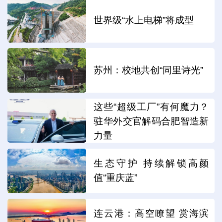
世界级“水上电梯”将成型
苏州：校地共创“同里诗光”
这些“超级工厂”有何魔力？
驻华外交官解码合肥智造新
力量
生态守护 持续解锁高颜
值“重庆蓝”
连云港：高空瞭望 赏海滨