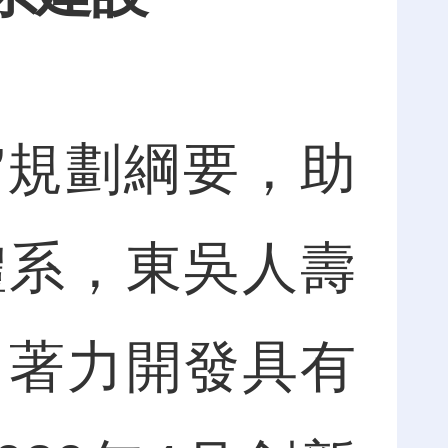
”規劃綱要，助
體系，東吳人壽
，著力開發具有