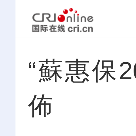
“蘇惠保2
佈