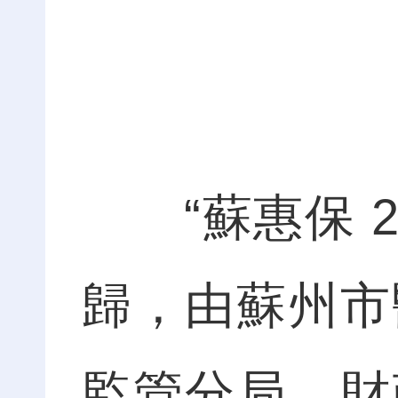
“蘇惠保 2
歸，由蘇州市
監管分局、財