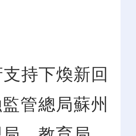
府支持下煥新回
融監管總局蘇州
理局、教育局、