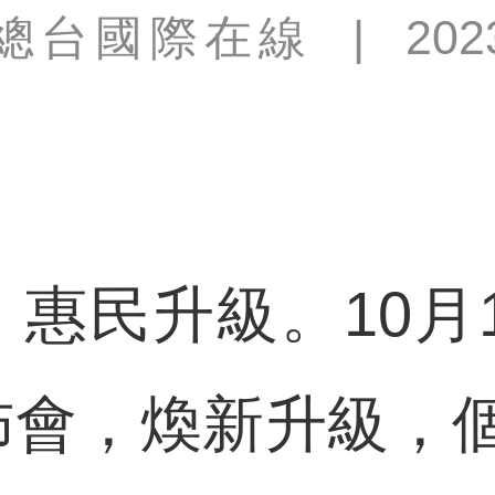
總台國際在線
|
202
民升級。10月1
發佈會，煥新升級