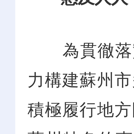
為貫徹落實“
力構建蘇州市
積極履行地方