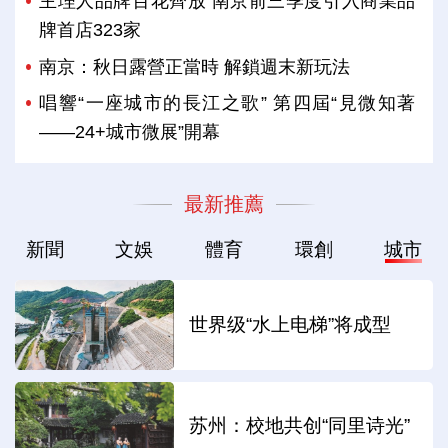
主理人品牌百花齊放 南京前三季度引入商業品
牌首店323家
南京：秋日露營正當時 解鎖週末新玩法
唱響“一座城市的長江之歌” 第四屆“見微知著
——24+城市微展”開幕
最新推薦
新聞
文娛
體育
環創
城市
世界级“水上电梯”将成型
苏州：校地共创“同里诗光”