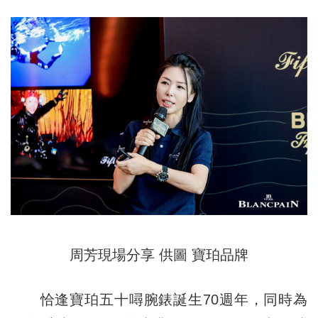
周芳現場分享 供圖 寶珀品牌
恰逢寶珀五十噚腕錶誕生70週年，同時為