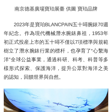
南京德基廣場寶珀展臺 供圖 寶珀品牌
2023年是寶珀BLANCPAIN五十噚腕錶70週
年紀念。作為現代機械潛水腕錶鼻祖，1953年
初正式投産上市的五十噚不僅以7項標準與規範
樹立了潛水腕錶行業的標杆，也孕育了“心繫海
洋”全球公益事業，通過科研、科考、科普等多
樣形式探索、保護海洋，提升公眾對海洋之美
的認知，回饋世界與自然。