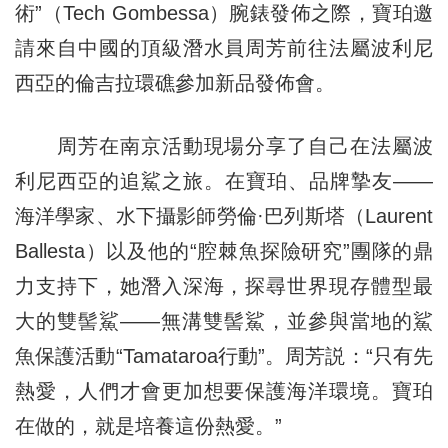
術”（Tech Gombessa）腕錶發佈之際，寶珀邀
請來自中國的頂級潛水員周芳前往法屬波利尼
西亞的倫吉拉環礁參加新品發佈會。
周芳在南京活動現場分享了自己在法屬波
利尼西亞的追鯊之旅。在寶珀、品牌摯友——
海洋學家、水下攝影師勞倫·巴列斯塔（Laurent
Ballesta）以及他的“腔棘魚探險研究”團隊的鼎
力支持下，她潛入深海，探尋世界現存體型最
大的雙髻鯊——無溝雙髻鯊，並參與當地的鯊
魚保護活動“Tamataroa行動”。周芳説：“只有先
熱愛，人們才會更加想要保護海洋環境。寶珀
在做的，就是培養這份熱愛。”