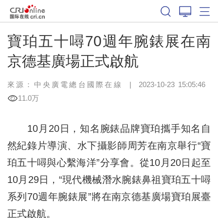
寶珀五十噚70週年腕錶展在南
京德基廣場正式啟航
來源：中央廣電總台國際在線
|
2023-10-23 15:05:46
11.0万
10月20日，知名腕錶品牌寶珀攜手知名自
然紀錄片導演、水下攝影師周芳在南京舉行“寶
珀五十噚與心繫海洋”分享會。從10月20日起至
10月29日，“現代機械潛水腕錶鼻祖寶珀五十噚
系列70週年腕錶展”將在南京德基廣場寶珀展臺
正式啟航。