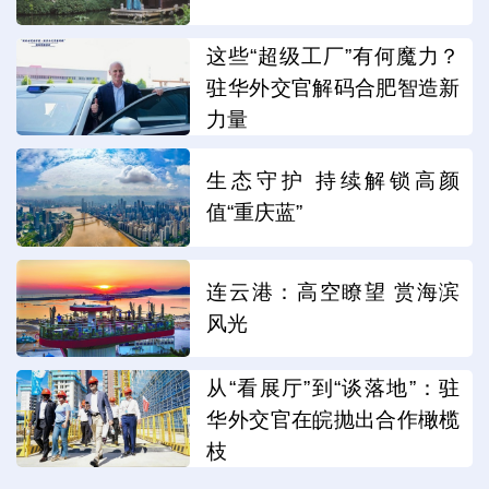
这些“超级工厂”有何魔力？
驻华外交官解码合肥智造新
力量
生态守护 持续解锁高颜
值“重庆蓝”
连云港：高空瞭望 赏海滨
风光
从“看展厅”到“谈落地”：驻
华外交官在皖抛出合作橄榄
枝