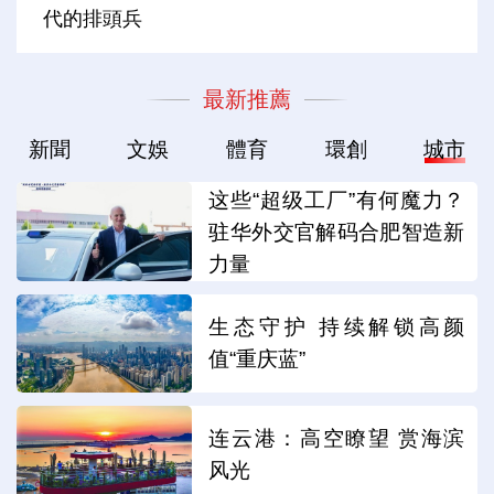
代的排頭兵
最新推薦
新聞
文娛
體育
環創
城市
这些“超级工厂”有何魔力？
驻华外交官解码合肥智造新
力量
生态守护 持续解锁高颜
值“重庆蓝”
连云港：高空瞭望 赏海滨
风光