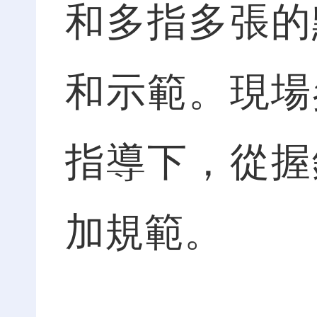
和多指多張的
和示範。現場
指導下，從握
加規範。