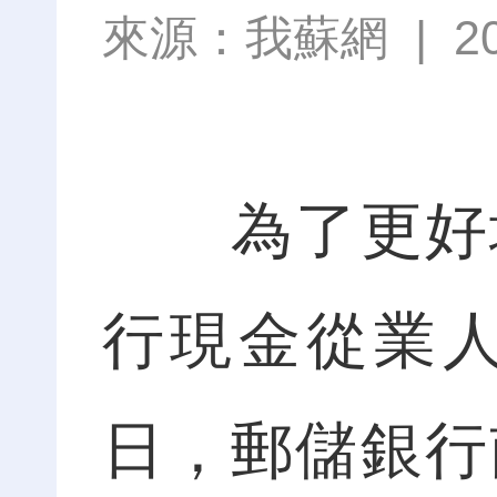
來源：
我蘇網
|
2
為了更好地
行現金從業
日，郵儲銀行