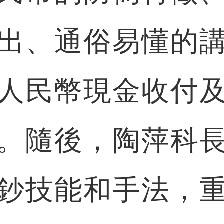
出、通俗易懂的
人民幣現金收付
。隨後，陶萍科
鈔技能和手法，