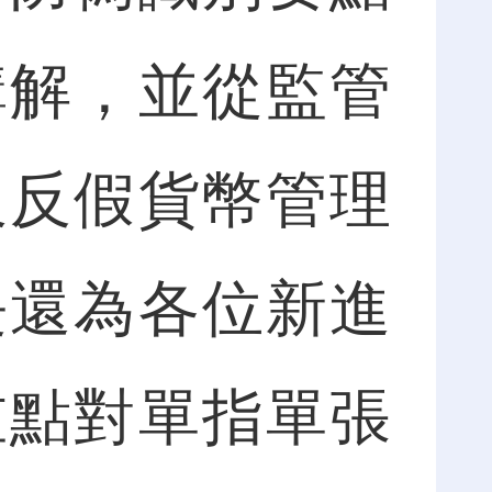
講解，並從監管
及反假貨幣管理
長還為各位新進
重點對單指單張