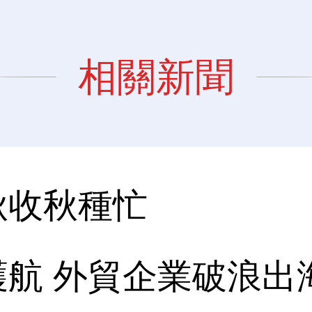
相關新聞
秋收秋種忙
航 外貿企業破浪出