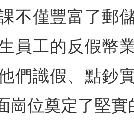
不僅豐富了郵儲
生員工的反假幣
他們識假、點鈔
面崗位奠定了堅實