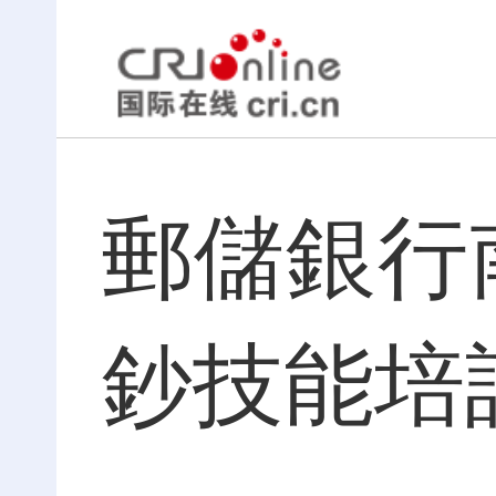
郵儲銀行
鈔技能培