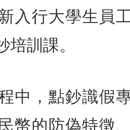
新入行大學生員
鈔培訓課。
中，點鈔識假專
民幣的防偽特徵