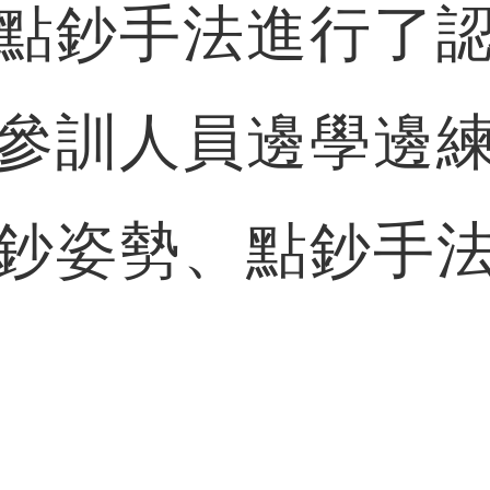
點鈔手法進行了
參訓人員邊學邊
鈔姿勢、點鈔手