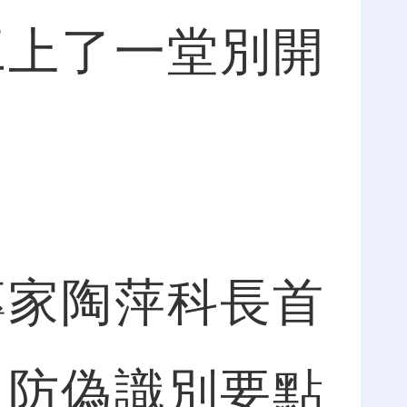
工上了一堂別開
家陶萍科長首
、防偽識別要點