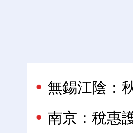
無錫江陰：
南京：稅惠護