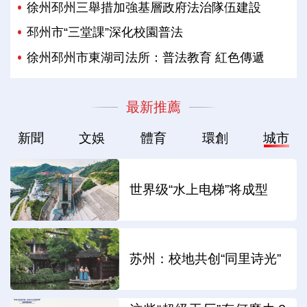
徐州邳州三舉措加強基層政府法治隊伍建設
邳州市“三堂課”深化校園普法
徐州邳州市東湖司法所：普法教育 紅色傳遞
最新推薦
新聞
文娛
體育
環創
城市
世界级“水上电梯”将成型
苏州：校地共创“同里诗光”