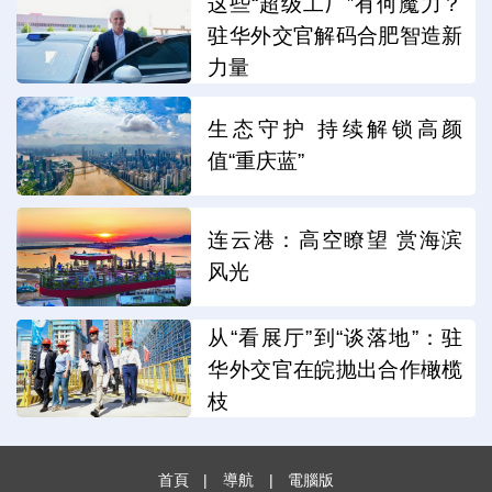
这些“超级工厂”有何魔力？
驻华外交官解码合肥智造新
力量
生态守护 持续解锁高颜
值“重庆蓝”
连云港：高空瞭望 赏海滨
风光
从“看展厅”到“谈落地”：驻
华外交官在皖抛出合作橄榄
枝
首頁
|
導航
|
電腦版