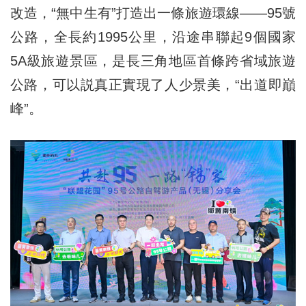
改造，“無中生有”打造出一條旅遊環線——95號
公路，全長約1995公里，沿途串聯起9個國家
5A級旅遊景區，是長三角地區首條跨省域旅遊
公路，可以説真正實現了人少景美，“出道即巔
峰”。