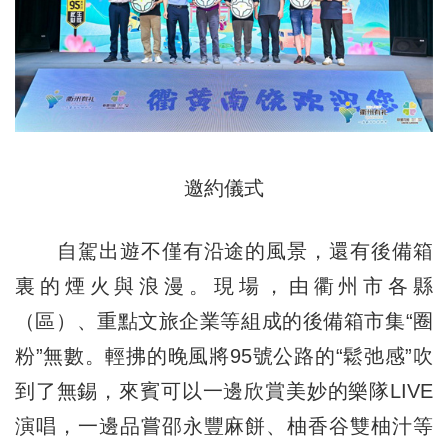
邀約儀式
自駕出遊不僅有沿途的風景，還有後備箱
裏的煙火與浪漫。現場，由衢州市各縣
（區）、重點文旅企業等組成的後備箱市集“圈
粉”無數。輕拂的晚風將95號公路的“鬆弛感”吹
到了無錫，來賓可以一邊欣賞美妙的樂隊LIVE
演唱，一邊品嘗邵永豐麻餅、柚香谷雙柚汁等