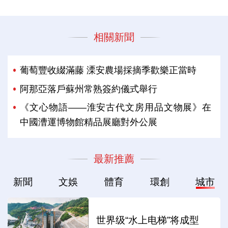
相關新聞
葡萄豐收綴滿藤 溧安農場採摘季歡樂正當時
阿那亞落戶蘇州常熟簽約儀式舉行
《文心物語——淮安古代文房用品文物展》在
中國漕運博物館精品展廳對外公展
最新推薦
新聞
文娛
體育
環創
城市
世界级“水上电梯”将成型