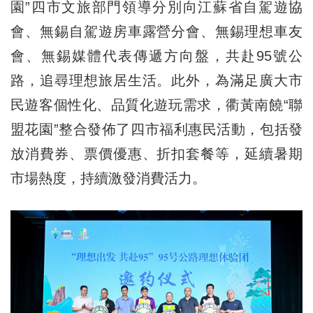
園”四市文旅部門領導分別向江蘇省自駕遊協
會、無錫自駕遊房車露營分會、無錫理想車友
會、無錫媒體代表傳遞方向盤，共赴95號公
路，追尋理想旅居生活。此外，為滿足廣大市
民遊客個性化、品質化遊玩需求，衢黃南饒“聯
盟花園”整合發佈了四市福利惠民活動，包括發
放消費券、票價優惠、折扣套餐等，延續暑期
市場熱度，持續激發消費活力。