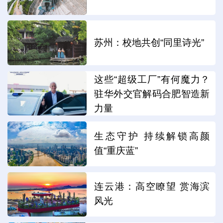
苏州：校地共创“同里诗光”
这些“超级工厂”有何魔力？
驻华外交官解码合肥智造新
力量
生态守护 持续解锁高颜
值“重庆蓝”
连云港：高空瞭望 赏海滨
风光