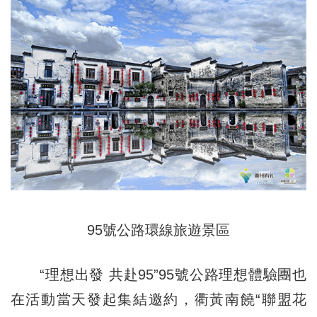
95號公路環線旅遊景區
“理想出發 共赴95”95號公路理想體驗團也
在活動當天發起集結邀約，衢黃南饒“聯盟花