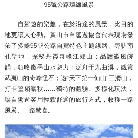
95號公路環線風景
自駕遊的樂趣，在於沿途的風景，比目的
地更讓人心動。黃山市自駕遊協會代表現場發
佈了多條95號公路自駕特色主題線路。尋訪南
孔聖地，探秘丹霞奇峰江郎山；品讀徽風皖
韻，領略徽墨山水魅力；泛舟于九曲溪，觀賞
武夷山的奇峰怪石；遊“天下第一仙山”三清山，
打卡篁嶺曬秋……獨特的體驗、多樣化玩法，
讓自駕遊客用輕鬆舒適的旅行方式，收穫一路
風景、一路驚喜。