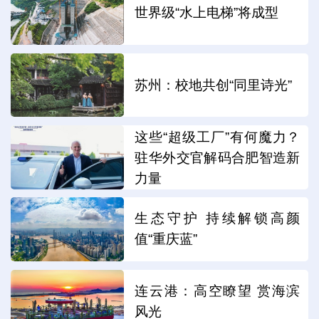
世界级“水上电梯”将成型
苏州：校地共创“同里诗光”
这些“超级工厂”有何魔力？
驻华外交官解码合肥智造新
力量
生态守护 持续解锁高颜
值“重庆蓝”
连云港：高空瞭望 赏海滨
风光