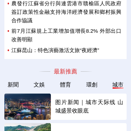
農發行江蘇省分行與連雲港市贛榆區人民政府
簽訂政策性金融支持海洋經濟發展和鄉村振興
合作協議
前7月江蘇規上工業增加值增長8.2% 外部出口
改善明顯
江蘇昆山：特色演藝激活文旅“夜經濟”
最新推薦
新聞
文娛
體育
環創
城市
图片新闻｜城市天际线 山
城盛景收眼底