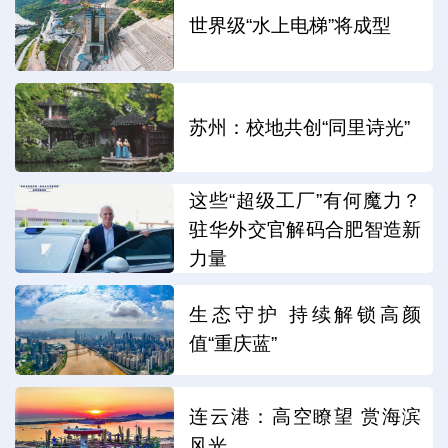
世界级“水上电梯”将成型
苏州：校地共创“同里诗光”
这些“超级工厂”有何魔力？
驻华外交官解码合肥智造新
力量
生态守护 持续解锁高颜
值“重庆蓝”
连云港：高空瞭望 赏海滨
风光