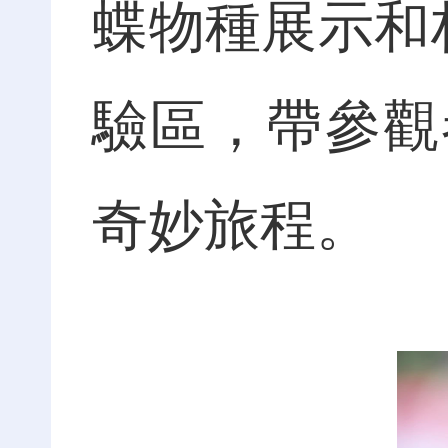
蝶物種展示和
驗區，帶參觀
奇妙旅程。