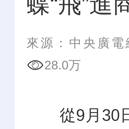
蝶“飛”進
來源：中央廣電
28.0万
從9月30日