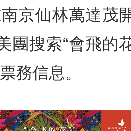
在南京仙林萬達茂
美團搜索“會飛的
體票務信息。