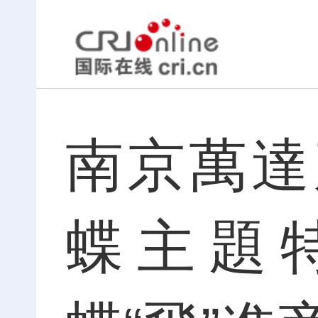
南京萬達
蝶主題