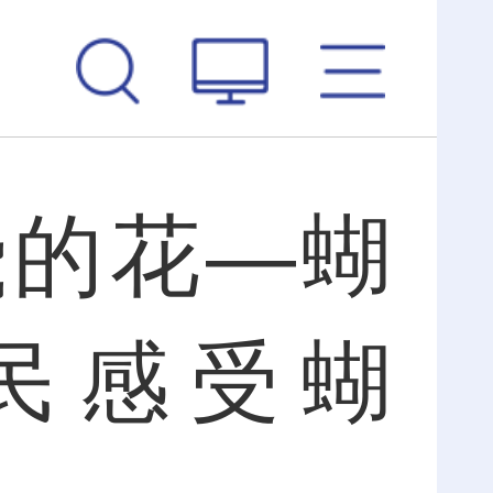
飛的花—蝴
民感受蝴