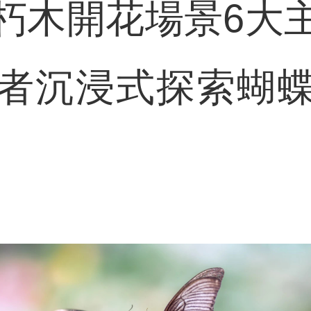
朽木開花場景6大
者沉浸式探索蝴