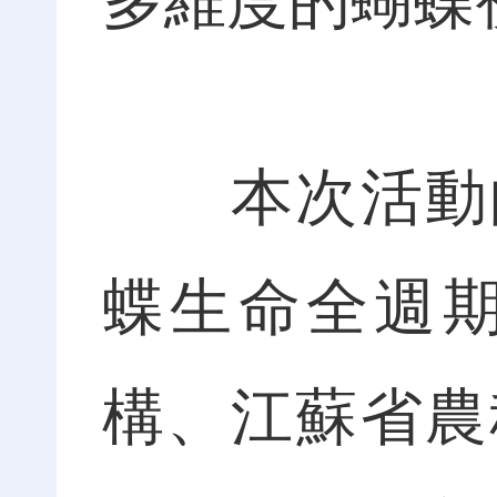
多維度的蝴蝶
本次活動的
蝶生命全週
構、江蘇省農