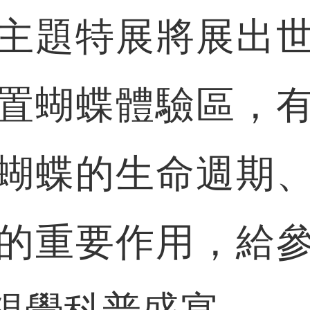
題特展將展出世
置蝴蝶體驗區，
蝴蝶的生命週期
的重要作用，給