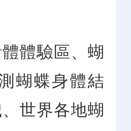
體體驗區、蝴
測蝴蝶身體結
識、世界各地蝴