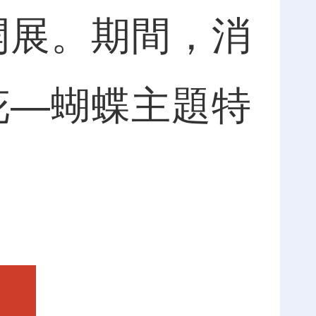
開展。期間，消
花—蝴蝶主題特