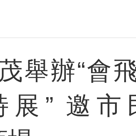
茂舉辦“會
特展” 邀市