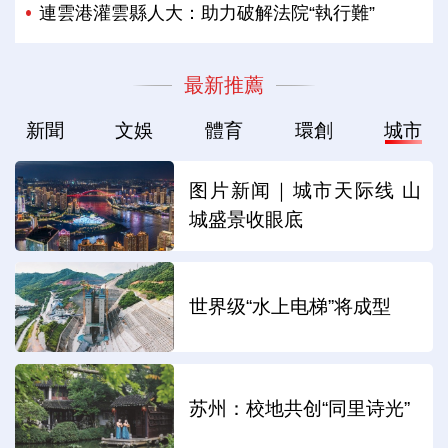
連雲港灌雲縣人大：助力破解法院“執行難”
最新推薦
新聞
文娛
體育
環創
城市
图片新闻｜城市天际线 山
城盛景收眼底
世界级“水上电梯”将成型
苏州：校地共创“同里诗光”