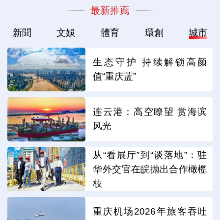
最新推薦
新聞
文娛
體育
環創
城市
生态守护 持续解锁高颜
值“重庆蓝”
连云港：高空瞭望 赏海滨
风光
从“看展厅”到“谈落地”：驻
华外交官在皖抛出合作橄榄
枝
重庆机场2026年旅客吞吐