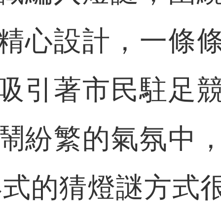
精心設計，一條
吸引著市民駐足
鬧紛繁的氣氛中
形式的猜燈謎方式