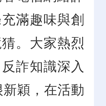
條充滿趣味與創
競猜。大家熱烈
，反詐知識深入
很新穎，在活動