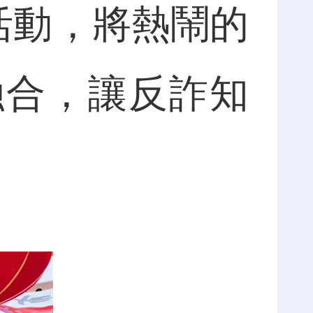
活動，將熱鬧的
融合，讓反詐知
。