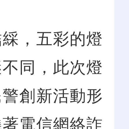
綵，五彩的燈
謎不同，此次燈
民警創新活動形
繞著電信網絡詐