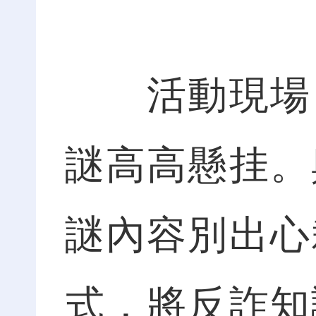
活動現場，
謎高高懸挂。
謎內容別出心
式，將反詐知