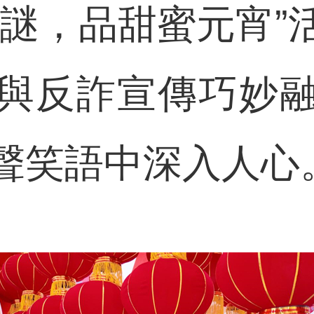
燈謎，品甜蜜元宵”
與反詐宣傳巧妙
聲笑語中深入人心