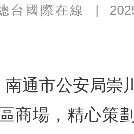
總台國際在線
|
202
南通市公安局崇
區商場，精心策