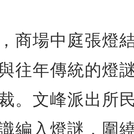
商場中庭張燈結
與往年傳統的燈
裁。文峰派出所
識編入燈謎，圍