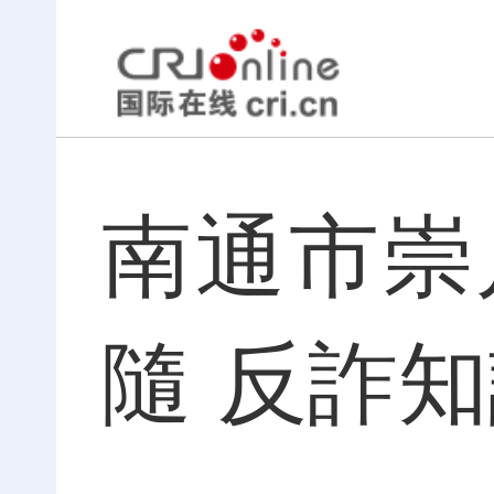
南通市崇
隨 反詐知