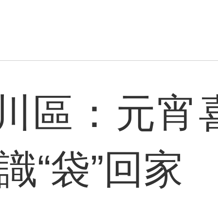
川區：元宵喜
識“袋”回家