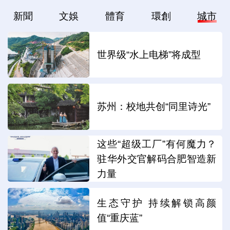
新聞
文娛
體育
環創
城市
世界级“水上电梯”将成型
苏州：校地共创“同里诗光”
这些“超级工厂”有何魔力？
驻华外交官解码合肥智造新
力量
生态守护 持续解锁高颜
值“重庆蓝”