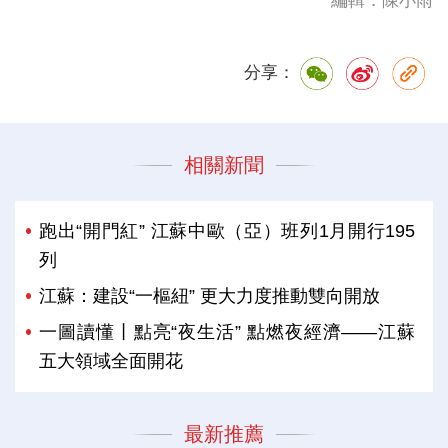
編輯：陳小雨
分享：
相關新聞
跑出“開門紅” 江蘇中歐（亞）班列1月開行195
列
江蘇：建設“一樞紐” 更大力度推動雙向開放
一圖讀懂丨點亮“夜生活” 點燃夜經濟——江蘇
五大領域全面開花
最新推薦