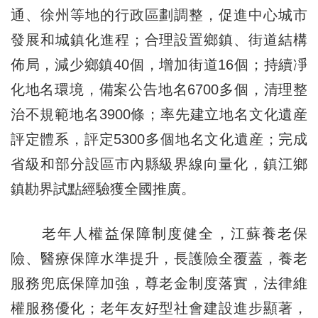
通、徐州等地的行政區劃調整，促進中心城市
發展和城鎮化進程；合理設置鄉鎮、街道結構
佈局，減少鄉鎮40個，增加街道16個；持續凈
化地名環境，備案公告地名6700多個，清理整
治不規範地名3900條；率先建立地名文化遺産
評定體系，評定5300多個地名文化遺産；完成
省級和部分設區市內縣級界線向量化，鎮江鄉
鎮勘界試點經驗獲全國推廣。
老年人權益保障制度健全，江蘇養老保
險、醫療保障水準提升，長護險全覆蓋，養老
服務兜底保障加強，尊老金制度落實，法律維
權服務優化；老年友好型社會建設進步顯著，