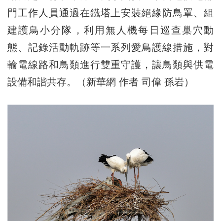
門工作人員通過在鐵塔上安裝絕緣防鳥罩、組
建護鳥小分隊，利用無人機每日巡查巢穴動
態、記錄活動軌跡等一系列愛鳥護線措施，對
輸電線路和鳥類進行雙重守護，讓鳥類與供電
設備和諧共存。（新華網 作者 司偉 孫岩）