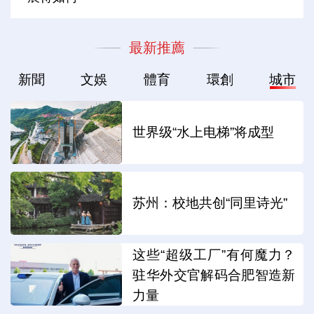
最新推薦
新聞
文娛
體育
環創
城市
世界级“水上电梯”将成型
苏州：校地共创“同里诗光”
这些“超级工厂”有何魔力？
驻华外交官解码合肥智造新
力量