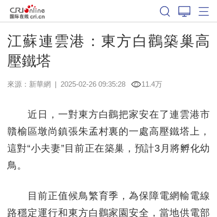
江蘇連雲港：東方白鸛築巢高
壓鐵塔
來源：
新華網
|
2025-02-26 09:35:28
11.4万
近日，一對東方白鸛把家安在了連雲港市
贛榆區墩尚鎮張朱孟村裏的一處高壓鐵塔上，
這對“小夫妻”目前正在築巢，預計3月將孵化幼
鳥。
目前正值候鳥繁育季，為保障電網輸電線
路穩定運行和東方白鸛家園安全，當地供電部