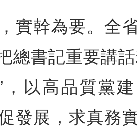
實幹為要。全省
把總書記重要講話
書”，以高品質黨
促發展，求真務