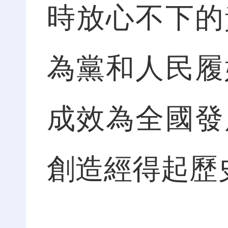
時放心不下的
為黨和人民履
成效為全國發
創造經得起歷