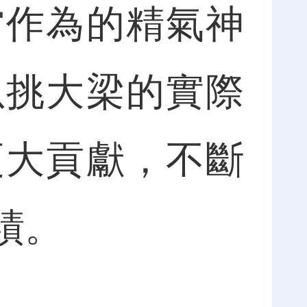
當作為的精氣神
以挑大梁的實際
更大貢獻，不斷
績。