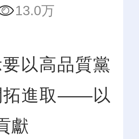
13.0万
要以高品質黨
開拓進取——以
貢獻