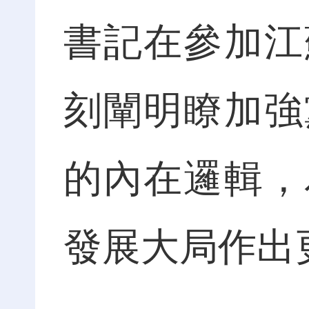
書記在參加江
刻闡明瞭加強
的內在邏輯，
發展大局作出