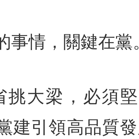
事情，關鍵在黨
挑大梁，必須堅
黨建引領高品質發