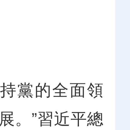
。
持黨的全面領
展。”習近平總