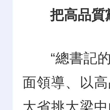
把高品質
“總書記的
面領導、以高
大省挑大梁中