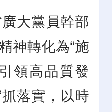
廣大黨員幹部
精神轉化為“施
建引領高品質發
實抓落實，以時