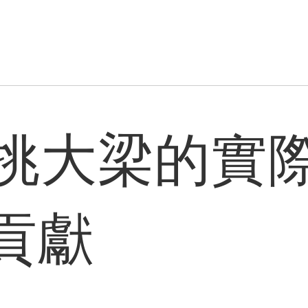
挑大梁的實
貢獻