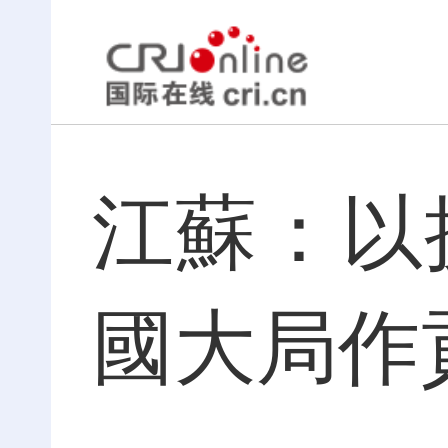
江蘇：以
國大局作