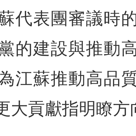
蘇代表團審議時
黨的建設與推動
為江蘇推動高品
更大貢獻指明瞭方