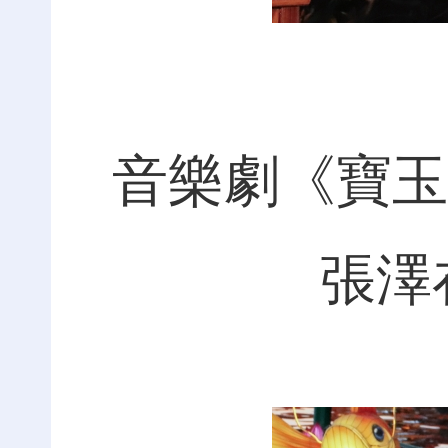
音樂劇《寶玉
張澤