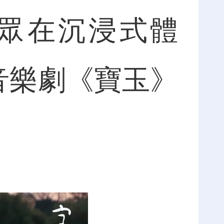
眾在沉浸式體
音樂劇《寶玉》