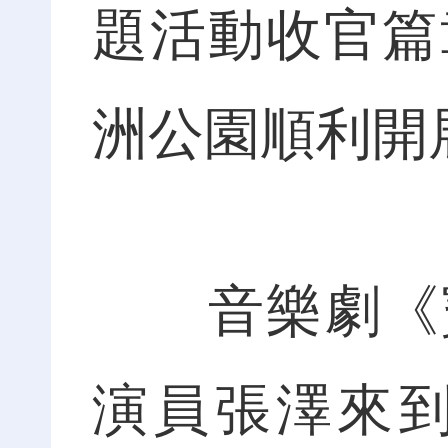
題活動收官篇
洲公園順利開
音樂劇《寶
演員張澤來