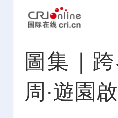
圖集｜跨
周·遊園