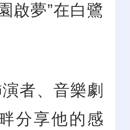
園啟夢”在白鷺
演者、音樂劇
畔分享他的感