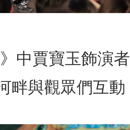
》中賈寶玉飾演者
河畔與觀眾們互動 