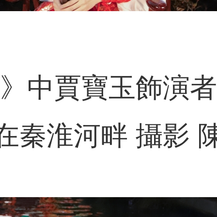
》中賈寶玉飾演者
在秦淮河畔 攝影 