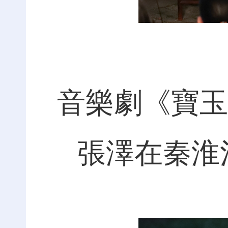
音樂劇《寶玉
張澤在秦淮