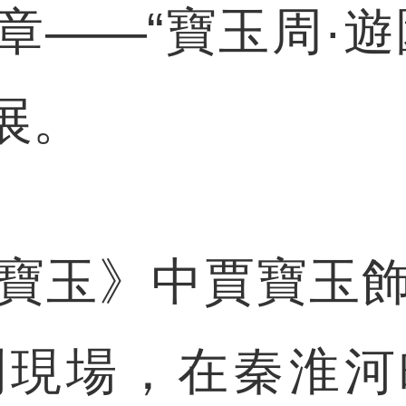
章——“寶玉周·遊
展。
玉》中賈寶玉飾
到現場，在秦淮河