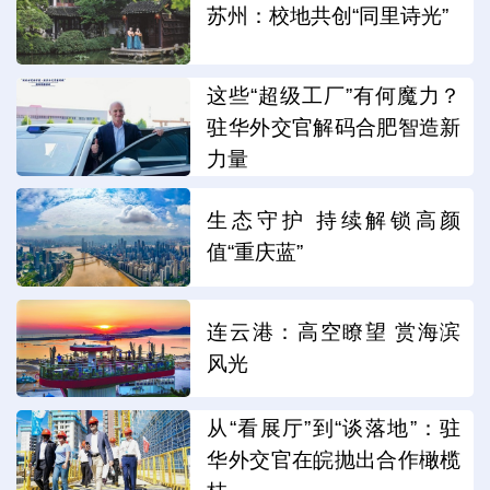
苏州：校地共创“同里诗光”
这些“超级工厂”有何魔力？
驻华外交官解码合肥智造新
力量
生态守护 持续解锁高颜
值“重庆蓝”
连云港：高空瞭望 赏海滨
风光
从“看展厅”到“谈落地”：驻
华外交官在皖抛出合作橄榄