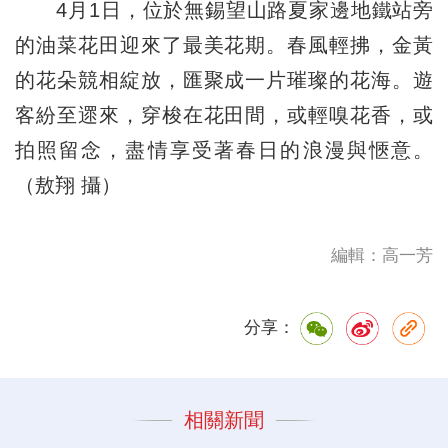
4月1日，位於無錫望山路夏家邊地鐵站旁
的油菜花田迎來了最美花期。春風輕拂，金黃
的花朵競相綻放，匯聚成一片璀璨的花海。遊
客紛至遝來，穿梭在花田間，或輕嗅花香，或
拍照留念，盡情享受著春日的浪漫與愜意。
（敖翔 攝）
編輯：高一芳
分享：
相關新聞