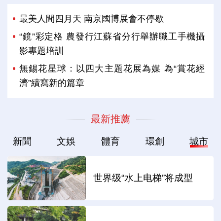
最美人間四月天 南京國博展會不停歇
“鏡”彩定格 農發行江蘇省分行舉辦職工手機攝
影專題培訓
無錫花星球：以四大主題花展為媒 為“賞花經
濟”續寫新的篇章
最新推薦
新聞
文娛
體育
環創
城市
世界级“水上电梯”将成型