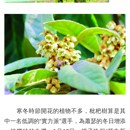
寒冬時節開花的植物不多，枇杷樹算是其
中一名低調的“實力派”選手，為蕭瑟的冬日增添