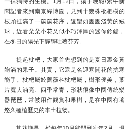
一抹獨特的生機。1月12日，揚子晚報/紫牛新
聞記者來到南京綠博園，見到十幾株枇杷樹的
枝頭挂滿了一簇簇花序，遠望如團團淺黃的絨
球，近看朵朵小花又似小巧渾厚的迷你鈴鐺，
在冬日的陽光下靜靜吐著芬芳。
提起枇杷，大家首先想到的是夏日裏金黃
飽滿的果子。其實，它還是名迎寒開花的抗寒
能手。枇杷屬於薔薇科枇杷屬，樹形優美，葉
片寬大油亮、四季常青，形狀很像中國傳統樂
器琵琶，常被用作觀賞和果樹，是在中國有著
悠久種植歷史的本土植物。
其花期長，從每年10月能開到次年2月，現