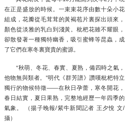
在正是盛放的時候。一束束花序由數十朵小花
組成，花瓣從毛茸茸的黃褐苞片裏探出頭來，
顏色從淡雅的乳白到淺黃。枇杷花雖不耀眼，
卻散發著一種獨特幽香，吸引蜜蜂等昆蟲，成
了它們在寒冬裏寶貴的蜜源。
“秋萌、冬花、春實、夏熟，備四時之氣，
他物無與類者。”明代《群芳譜》讚嘆枇杷特立
獨行的物候特徵——在秋日孕蕾，寒冬開花，
春日結實，夏日果熟，完整地經歷一年四季的
氣象。 （揚子晚報/紫牛新聞記者 王夕悅 文/
攝）