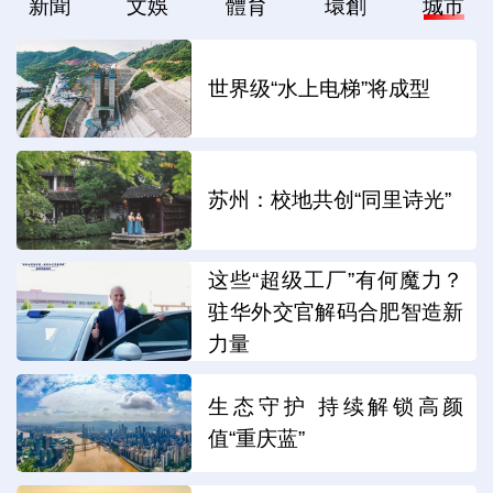
新聞
文娛
體育
環創
城市
世界级“水上电梯”将成型
苏州：校地共创“同里诗光”
这些“超级工厂”有何魔力？
驻华外交官解码合肥智造新
力量
生态守护 持续解锁高颜
值“重庆蓝”